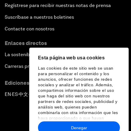
Regístrese para recibir nuestras notas de prensa
Suscríbase a nuestros boletines
Contacte con nosotros
Enlaces directos
La sostenibilidad en el Foro
Esta página web usa cookies
Carreras profesionales
Las cookies de este sitio web se usan
para personalizar el contenido y los
anuncios, ofrecer funciones de redes
Ediciones en otros idiomas
sociales y analizar el tráfico. Además,
compartimos información sobre el uso
EN
ES
中文
日本語
▪
▪
▪
que haga del sitio web con nuestros
partners de redes sociales, publicidad y
análisis web, quienes pueden
combinarla con otra información que les
haya proporcionado o que hayan
recopilado a partir del uso que haya
Denegar
hecho de sus servicios.