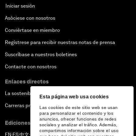
Iniciar sesión
Asóciese con nosotros
Conviértase en miembro
Regístrese para recibir nuestras notas de prensa
Suscríbase a nuestros boletines
Contacte con nosotros
Enlaces directos
La sostenibilidad en el Foro
Esta página web usa cookies
Carreras profesionales
Las cookies de este sitio web se usan
para personalizar el contenido y los
anuncios, ofrecer funciones de redes
Ediciones en otros idiomas
sociales y analizar el tráfico. Además,
compartimos información sobre el uso
EN
ES
中文
日本語
▪
▪
▪