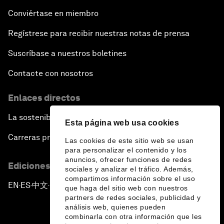
Conviértase en miembro
Regístrese para recibir nuestras notas de prensa
Suscríbase a nuestros boletines
Contacte con nosotros
Enlaces directos
La sostenibilidad en el Foro
Esta página web usa cookies
Carreras profesionales
Las cookies de este sitio web se usan
para personalizar el contenido y los
anuncios, ofrecer funciones de redes
Ediciones en otros idiomas
sociales y analizar el tráfico. Además,
compartimos información sobre el uso
EN
ES
中文
日本語
▪
▪
▪
que haga del sitio web con nuestros
partners de redes sociales, publicidad y
análisis web, quienes pueden
combinarla con otra información que les