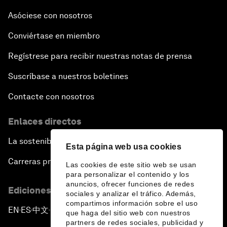
Asóciese con nosotros
Conviértase en miembro
Regístrese para recibir nuestras notas de prensa
Suscríbase a nuestros boletines
Contacte con nosotros
Enlaces directos
La sostenibilidad en el Foro
Esta página web usa cookies
Carreras profesionales
Las cookies de este sitio web se usan
para personalizar el contenido y los
anuncios, ofrecer funciones de redes
Ediciones en otros idiomas
sociales y analizar el tráfico. Además,
compartimos información sobre el uso
EN
ES
中文
日本語
▪
▪
▪
que haga del sitio web con nuestros
partners de redes sociales, publicidad y