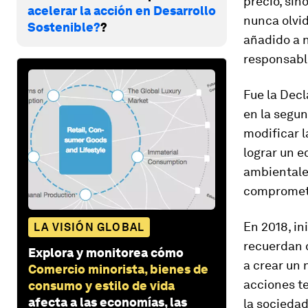
precio, sin
acelerar la acción en Desarrollo
nunca olvid
Sostenible?
?
añadido a 
responsabl
Fue la Decl
en la segun
modificar 
lograr un e
ambientales
compromete
En 2018, in
LA VISIÓN GLOBAL
recuerdan 
Explora y monitorea cómo
a crear un
Comercio minorista, bienes de
acciones t
consumo y estilo de vida
afecta a las economías, las
la sociedad