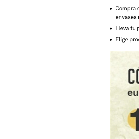
Compra e
envases r
Lleva tu 
Elige pro