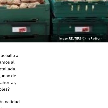
Image:
REUTERS/Chris Radburn
bolsillo a
amos al
etallada,
gunas de
ahorrar,
bles?
ón calidad-