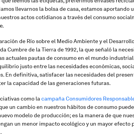
o que leemos las etiquetas, preferimos envases recicla
amos llevarnos la bolsa de casa, estamos aportando u
nuestros actos cotidianos a través del consumo socia
e.
aración de Río sobre el Medio Ambiente y el Desarroll
da Cumbre de la Tierra de 1992, la que señaló la nece
las actuales pautas de consumo en el mundo industrial
quilibrio justo entre las necesidades económicas, socia
. En definitiva, satisfacer las necesidades del presen
r la capacidad de las generaciones futuras.
iciativas como la
campaña Consumidores Responsabl
que un cambio en nuestros hábitos de consumo puede 
 nuevo modelo de producción; es la manera de que nue
engan un menor impacto ecológico y un mayor efecto p
.