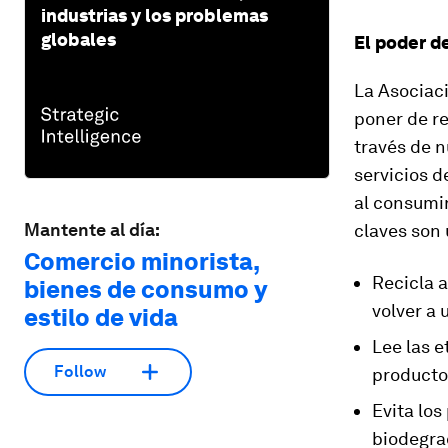
industrias y los problemas
globales
El poder d
La Asociac
poner de re
través de 
servicios 
al consumi
Mantente al día:
claves son 
Comercio minorista,
Recicla 
bienes de consumo y
volver a u
estilo de vida
Lee las e
Follow
producto
Evita los
biodegrad