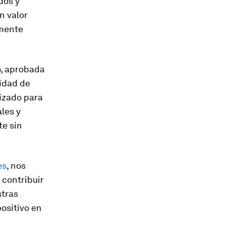
dos y
n valor
lmente
o, aprobada
sidad de
izado para
les y
te sin
es
, nos
contribuir
stras
ositivo en