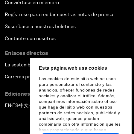
Conviértase en miembro
Regístrese para recibir nuestras notas de prensa
Suscríbase a nuestros boletines
Contacte con nosotros
Enlaces directos
La sostenibilidad en el Foro
Esta página web usa cookies
Carreras profesionales
Las cookies de este sitio web se usan
para personalizar el contenido y los
anuncios, ofrecer funciones de redes
Ediciones en otros idiomas
sociales y analizar el tráfico. Además,
compartimos información sobre el uso
EN
ES
中文
日本語
▪
▪
▪
que haga del sitio web con nuestros
partners de redes sociales, publicidad y
análisis web, quienes pueden
combinarla con otra información que les
haya proporcionado o que hayan