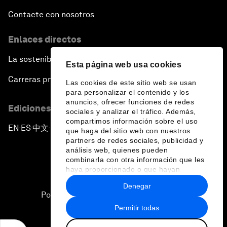
Contacte con nosotros
Enlaces directos
La sostenibilidad en el Foro
Esta página web usa cookies
Carreras profesionales
Las cookies de este sitio web se usan
para personalizar el contenido y los
anuncios, ofrecer funciones de redes
Ediciones en otros idiomas
sociales y analizar el tráfico. Además,
compartimos información sobre el uso
EN
ES
中文
日本語
▪
▪
▪
que haga del sitio web con nuestros
partners de redes sociales, publicidad y
análisis web, quienes pueden
combinarla con otra información que les
haya proporcionado o que hayan
recopilado a partir del uso que haya
Denegar
hecho de sus servicios.
Política de privacidad y normas de uso
Permitir todas
Sitemap