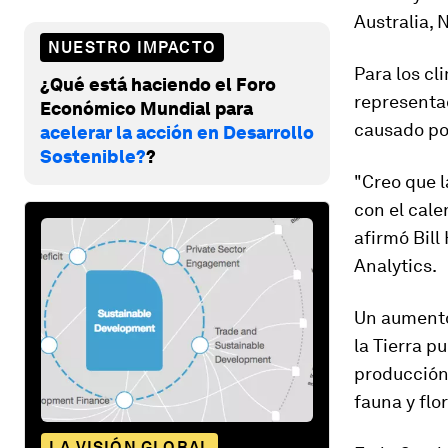
Australia, 
NUESTRO IMPACTO
Para los cl
¿Qué está haciendo el Foro
representa
Económico Mundial para
causado por
acelerar la acción en Desarrollo
Sostenible?
?
"Creo que 
con el cale
afirmó
Bill
Analytics.
Un aument
la Tierra p
producción 
fauna y flor
LA VISIÓN GLOBAL