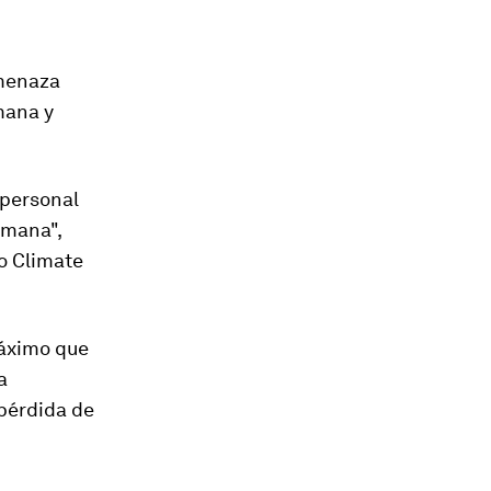
menaza
umana
y
 personal
umana",
co Climate
áximo que
a
 pérdida de