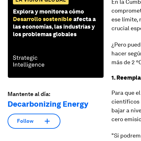
En la Cumbr
comprometi
Explora y monitorea cómo
Desarrollo sostenible
afecta a
ese límite,
las economías, las industrias y
crucial esp
los problemas globales
¿Pero pued
hacer según
más de 2 º
1. Reempla
Para que el
Mantente al día:
científico
Decarbonizing Energy
bajar a niv
cero emisi
Follow
"Si podrem