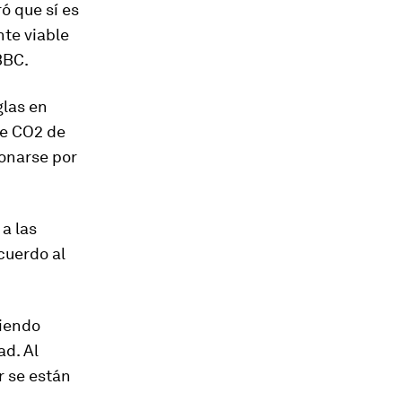
ó que sí es
nte viable
BBC.
glas en
de CO2 de
onarse por
a las
cuerdo al
siendo
d. Al
r se están