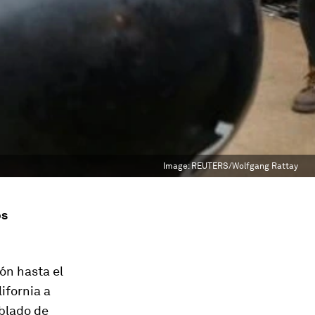
Image:
REUTERS/Wolfgang Rattay
os
ón hasta el
ifornia a
oblado de