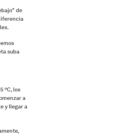
ebajo" de
diferencia
les.
ebemos
eta suba
5 ºC, los
comenzar a
e y llegar a
camente,