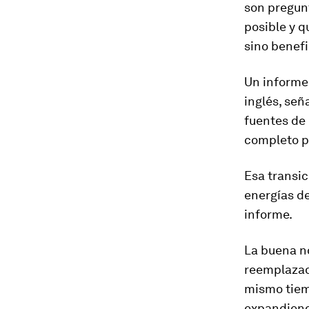
son pregunt
posible y q
sino benefi
Un informe
inglés, señ
fuentes de
completo p
Esa transic
energías de
informe.
La buena no
reemplazad
mismo tiemp
expandien