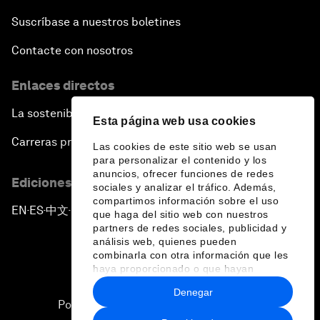
Suscríbase a nuestros boletines
Contacte con nosotros
Enlaces directos
La sostenibilidad en el Foro
Esta página web usa cookies
Carreras profesionales
Las cookies de este sitio web se usan
para personalizar el contenido y los
anuncios, ofrecer funciones de redes
Ediciones en otros idiomas
sociales y analizar el tráfico. Además,
compartimos información sobre el uso
EN
ES
中文
日本語
▪
▪
▪
que haga del sitio web con nuestros
partners de redes sociales, publicidad y
análisis web, quienes pueden
combinarla con otra información que les
haya proporcionado o que hayan
recopilado a partir del uso que haya
Denegar
hecho de sus servicios.
Política de privacidad y normas de uso