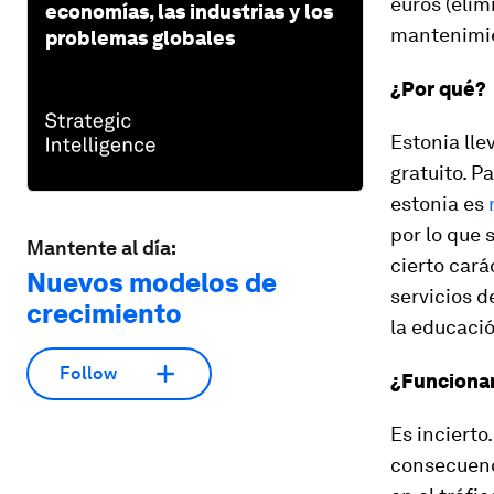
euros (elim
economías, las industrias y los
mantenimien
problemas globales
¿Por qué?
Estonia lle
gratuito. P
estonia es
por lo que 
Mantente al día:
cierto cará
Nuevos modelos de
servicios d
crecimiento
la educació
Follow
¿Funciona
Es inciert
consecuenci