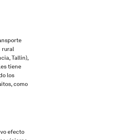
ransporte
 rural
ia, Tallin),
les tiene
do los
uitos, como
uvo efecto