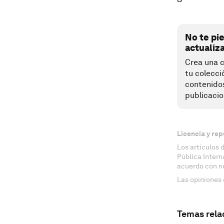
No te pi
actualiz
Crea una c
tu colecci
contenido
publicacio
Licencia y rep
Los artículos 
Pública Inter
acuerdo con n
Las opiniones 
Temas rela