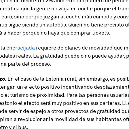
co, con un discreto 1,2% aumento del número de persona
mplifica que la gente no viaja en coche porque el tran
a
caro
, sino porque juzgan al coche más cómodo y conv
tis sigue siendo un autobús. Quien no tiene previsto ut
á a hacer porque no haya que comprar tickets.
sta
encrucijada
requiere de planes de movilidad que m
dales reales. La gratuidad puede o no puede ayudar, p
na parte del proceso.
zo.
En el caso de la Estonia rural, sin embargo, es posi
tengan un efecto positivo incentivando desplazamient
 el turismo de proximidad. Para las personas usuarias
stonio el efecto será muy positivo en sus carteras. El
de servir de espejo a otros proyectos de gratuidad qu
spiran a revolucionar la movilidad de sus habitantes o
tro y el bus.