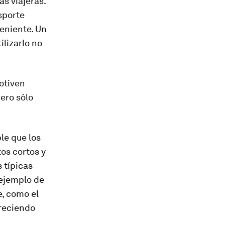
s viajeras.
sporte
eniente. Un
ilizarlo no
otiven
ero sólo
ble que los
os cortos y
 típicas
 ejemplo de
e, como el
freciendo