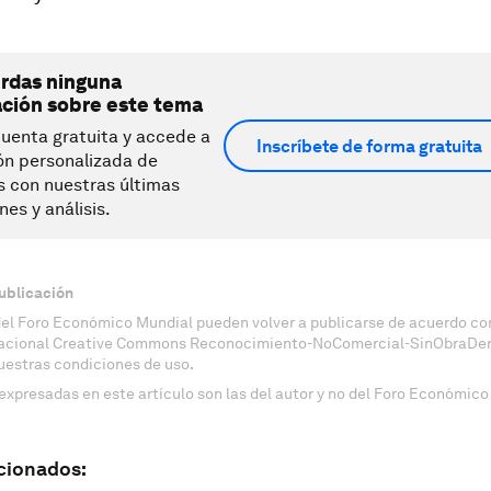
erdas ninguna
ación sobre este tema
uenta gratuita y accede a
Inscríbete de forma gratuita
ón personalizada de
s con nuestras últimas
nes y análisis.
ublicación
del Foro Económico Mundial pueden volver a publicarse de acuerdo con
nacional Creative Commons Reconocimiento-NoComercial-SinObraDeri
uestras condiciones de uso.
expresadas en este artículo son las del autor y no del Foro Económico
cionados: