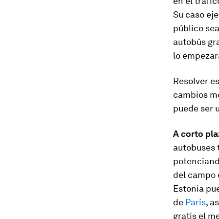
en el tráfi
Su caso eje
público se
autobús gra
lo empezar
Resolver e
cambios mo
puede ser u
A corto pla
autobuses 
potenciando
del campo e
Estonia pue
de
París
, a
gratis el me