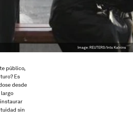
Image:
REUTERS/Ints Kalnins
te público,
uturo? Es
ndose desde
 largo
 instaurar
atuidad sin