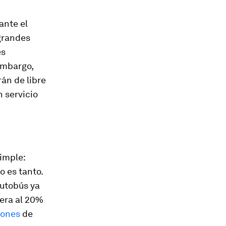
rante el
 grandes
es
embargo,
án de libre
n servicio
simple:
o es tanto.
autobús ya
iera al 20%
lones
de