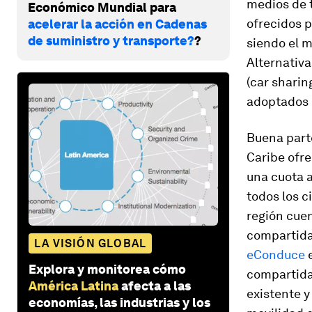
medios de t
Económico Mundial para
ofrecidos p
acelerar la acción en Cadenas
de suministro y transporte?
?
siendo el m
Alternativa
(
car sharin
adoptados e
Buena parte
Caribe ofre
una cuota a
todos los 
región cuen
compartida
LA VISIÓN GLOBAL
eConduce
e
Explora y monitorea cómo
compartida
América Latina
afecta a las
existente y
economías, las industrias y los