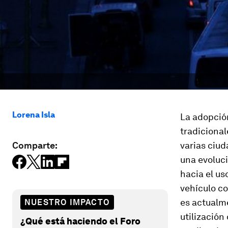
Lorena Isla
La adopción
tradicional
Comparte:
varias ciud
una evoluci
hacia el us
vehículo c
es actualm
NUESTRO IMPACTO
utilización
¿Qué está haciendo el Foro