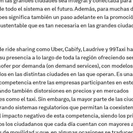
n las grandes ciudades sea integral y conectada para 
de todo el sistema en el futuro. Además, para muchas 
es significa también un paso adelante en la promoció
ustentable que es tan necesaria en las grandes ciuda
de
ride sharing
como Uber, Cabify, Laudrive y 99Taxi h
u presencia a lo largo de toda la región ofreciendo se
hofer por demanda (
on demand services
), con modelos
os en las distintas ciudades en las que operan. Es una
a competencia entre las empresas participantes en es
ando también distorsiones en precios y en mercados
es como el taxi. Sin embargo, la mayor parte de las ci
rando sistemas regulatorios que permitan la coexisten
 impacto negativo de esta competencia, siendo los pr
os los ciudadanos que cada día cuentan con mayores a
s de movilidad y que, en algunas ocasiones se traduc