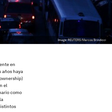
Image:
REUTERS/Marcos Brindicci
iente en
s años haya
 ownership
)
n el
mario como
la
istintos