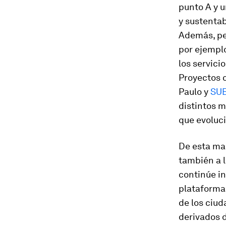
punto A y 
y sustentab
Además, per
por ejemplo
los servici
Proyectos 
Paulo y
SU
distintos m
que evoluci
De esta man
también a l
continúe i
plataforma
de los ciud
derivados d