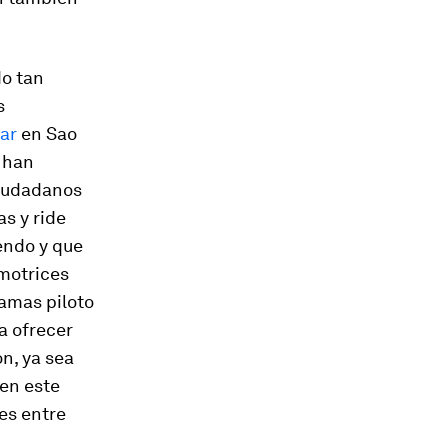
do tan
s
ar
en Sao
 han
ciudadanos
as y
ride
endo y que
motrices
amas piloto
a ofrecer
ón, ya sea
en este
es entre