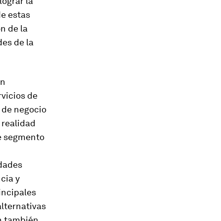
lograr la
de estas
n de la
des de la
an
rvicios de
 de negocio
 realidad
te segmento
udades
cia y
incipales
lternativas
en también