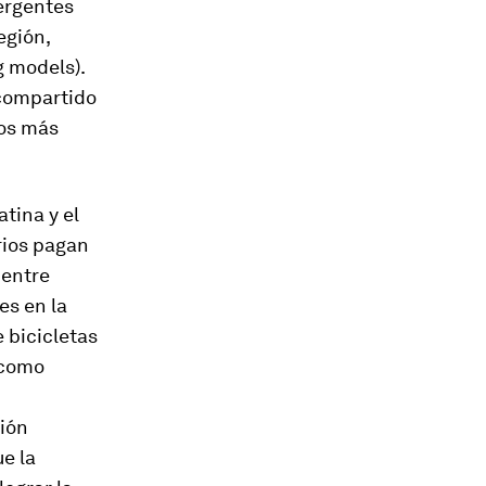
mergentes
egión,
g models
).
 compartido
los más
tina y el
rios pagan
 entre
es en la
 bicicletas
 como
ción
ue la