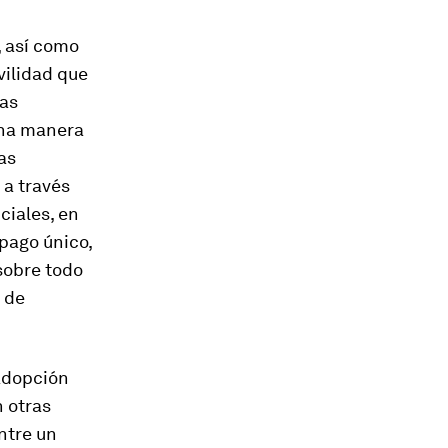
, así como
vilidad que
tas
una manera
as
 a través
ciales, en
 pago único,
sobre todo
 de
 adopción
 otras
ntre un