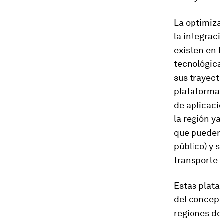
La optimiza
la integrac
existen en 
tecnológica
sus trayect
plataformas
de aplicaci
la región y
que pueden 
público) y 
transporte 
Estas plat
del concep
regiones de