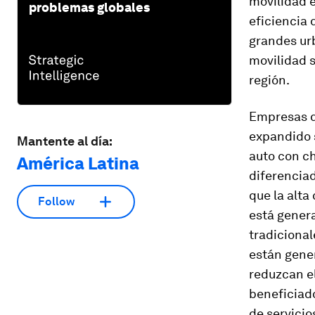
movilidad e
problemas globales
eficiencia 
grandes urb
movilidad s
región.
Empresas 
expandido s
Mantente al día:
auto con c
América Latina
diferenciad
que la alt
Follow
está gener
tradicional
están gene
reduzcan el
beneficiad
de servicio