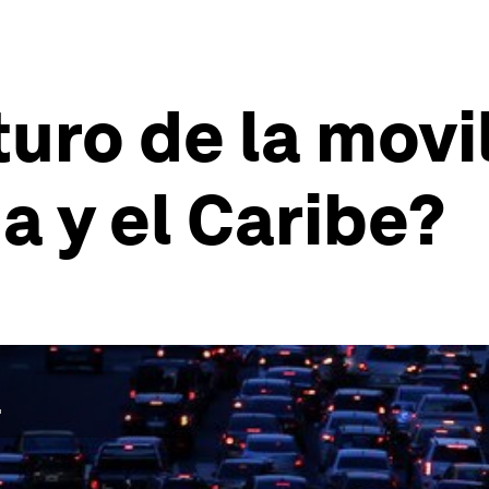
turo de la movi
a y el Caribe?
.