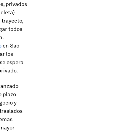
s, privados
cleta).
 trayecto,
agar todos
n.
o
en Sao
ar los
 se espera
privado.
lcanzado
o plazo
gocio y
traslados
lemas
 mayor