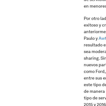
en menores 
Por otro la
exitoso y 
anteriorm
Paulo y
Aw
resultado e
sea modera
sharing
. S
nuevos par
como Ford,
entre sus e
este tipo d
de manera 
tipo de ser
2015 y 2016