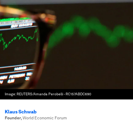
Image:
REUTERS/Amanda Perobelli - RC157ABDC690
Klaus Schwab
Founder
,
World Economic Forum