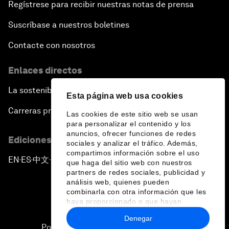
Regístrese para recibir nuestras notas de prensa
Suscríbase a nuestros boletines
Contacte con nosotros
Enlaces directos
La sostenibilidad en el Foro
Esta página web usa cookies
Carreras profesionales
Las cookies de este sitio web se usan
para personalizar el contenido y los
anuncios, ofrecer funciones de redes
Ediciones en otros idiomas
sociales y analizar el tráfico. Además,
compartimos información sobre el uso
EN
ES
中文
日本語
▪
▪
▪
que haga del sitio web con nuestros
partners de redes sociales, publicidad y
análisis web, quienes pueden
combinarla con otra información que les
haya proporcionado o que hayan
recopilado a partir del uso que haya
Denegar
hecho de sus servicios.
Política de privacidad y normas de uso