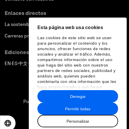
Enlaces directos
La sostenibilidad en el Foro
Esta página web usa cookies
Carreras profesionales
Las cookies de este sitio web se usan
para personalizar el contenido y los
anuncios, ofrecer funciones de redes
Ediciones en otros idiomas
sociales y analizar el tráfico. Además,
compartimos información sobre el uso
EN
ES
中文
日本語
▪
▪
▪
que haga del sitio web con nuestros
partners de redes sociales, publicidad y
análisis web, quienes pueden
combinarla con otra información que les
haya proporcionado o que hayan
recopilado a partir del uso que haya
Denegar
hecho de sus servicios.
Política de privacidad y normas de uso
Permitir todas
Sitemap
Personalizar
©
2026
Foro Económico Mundial
EN
ES
中文
日本語