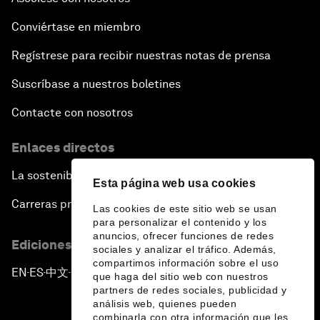
Conviértase en miembro
Regístrese para recibir nuestras notas de prensa
Suscríbase a nuestros boletines
Contacte con nosotros
Enlaces directos
La sostenibilidad en el Foro
Esta página web usa cookies
Carreras profesionales
Las cookies de este sitio web se usan
para personalizar el contenido y los
anuncios, ofrecer funciones de redes
Ediciones en otros idiomas
sociales y analizar el tráfico. Además,
compartimos información sobre el uso
EN
ES
中文
日本語
▪
▪
▪
que haga del sitio web con nuestros
partners de redes sociales, publicidad y
análisis web, quienes pueden
combinarla con otra información que les