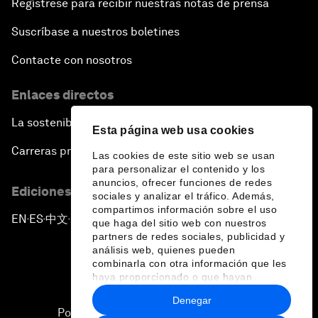
Regístrese para recibir nuestras notas de prensa
Suscríbase a nuestros boletines
Contacte con nosotros
Enlaces directos
La sostenibilidad en el Foro
Esta página web usa cookies
Carreras profesionales
Las cookies de este sitio web se usan
para personalizar el contenido y los
anuncios, ofrecer funciones de redes
Ediciones en otros idiomas
sociales y analizar el tráfico. Además,
compartimos información sobre el uso
EN
ES
中文
日本語
▪
▪
▪
que haga del sitio web con nuestros
partners de redes sociales, publicidad y
análisis web, quienes pueden
combinarla con otra información que les
haya proporcionado o que hayan
recopilado a partir del uso que haya
Denegar
hecho de sus servicios.
Política de privacidad y normas de uso