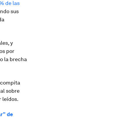
 % de las
ndo sus
da
les, y
os por
o la brecha
 compita
al sobre
 leídos.
ar" de