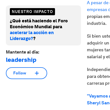
A pesar de 
empresas de
NUESTRO IMPACTO
propias em
¿Qué está haciendo el Foro
industria.
Económico Mundial para
acelerar la acción en
Si bien ust
Liderazgo?
?
adquirir un
mujeres ta
Mantente al día:
salarial y 
leadership
Independie
Follow
para obten
carreras pr
"Vayamos ad
Sheryl San