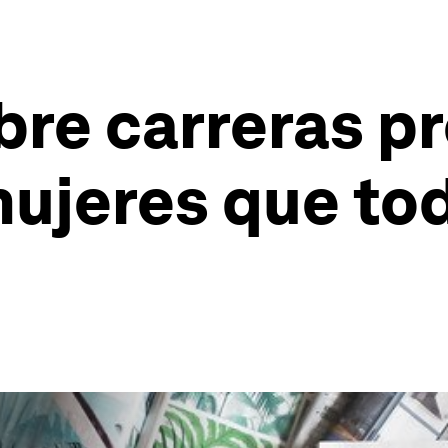
obre carreras p
mujeres que to