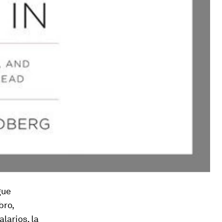
gue
bro,
larios, la