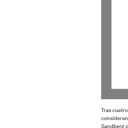
Tras cuatro
considerand
Sandberg co