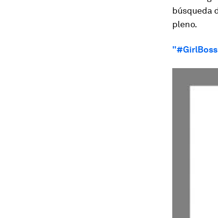
búsqueda d
pleno.
"#GirlBoss