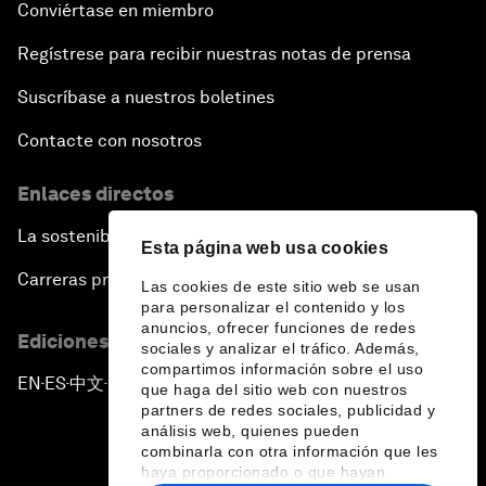
Conviértase en miembro
Regístrese para recibir nuestras notas de prensa
Suscríbase a nuestros boletines
Contacte con nosotros
Enlaces directos
La sostenibilidad en el Foro
Esta página web usa cookies
Carreras profesionales
Las cookies de este sitio web se usan
para personalizar el contenido y los
anuncios, ofrecer funciones de redes
Ediciones en otros idiomas
sociales y analizar el tráfico. Además,
compartimos información sobre el uso
EN
ES
中文
日本語
▪
▪
▪
que haga del sitio web con nuestros
partners de redes sociales, publicidad y
análisis web, quienes pueden
combinarla con otra información que les
haya proporcionado o que hayan