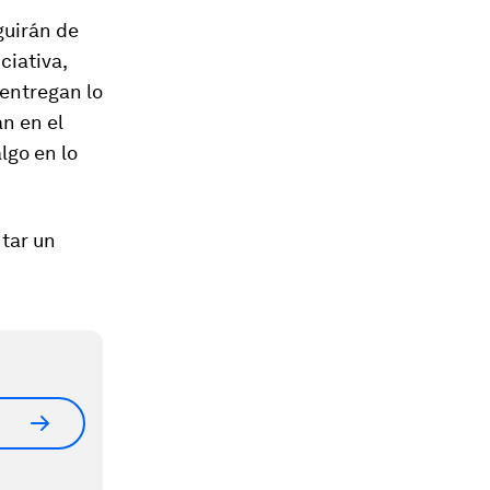
guirán de
ciativa,
 entregan lo
n en el
lgo en lo
ntar un