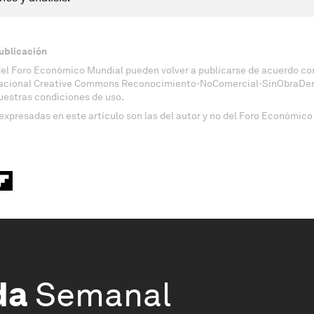
ublicación
del Foro Económico Mundial pueden volver a publicarse de acuerdo con
nacional Creative Commons Reconocimiento-NoComercial-SinObraDeri
uestras condiciones de uso.
expresadas en este artículo son las del autor y no del Foro Económico
da
Semanal