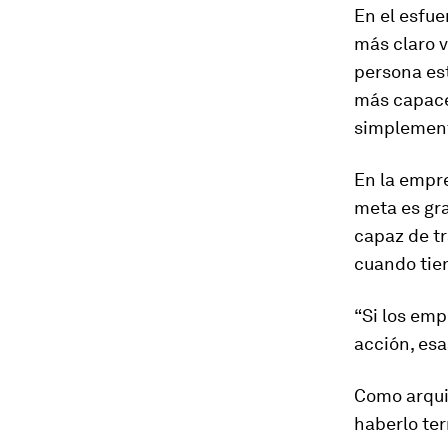
En el esfue
más claro v
persona es
más capace
simplement
En la empre
meta es gra
capaz de tr
cuando tien
“Si los em
acción, esa
Como arqui
haberlo ter