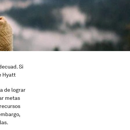
adecuad. Si
e Hyatt
a de lograr
jar metas
 recursos
 embargo,
las.