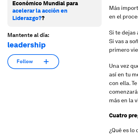
Económico Mundial para
Más importa
acelerar la acción en
en el proce
Liderazgo?
?
Si te dejas
Mantente al día:
Si vas a so
leadership
primero vie
Follow
Una vez que
así en tu m
con ella. T
comenzará 
más en la v
Cuatro pre
¿Qué es lo 