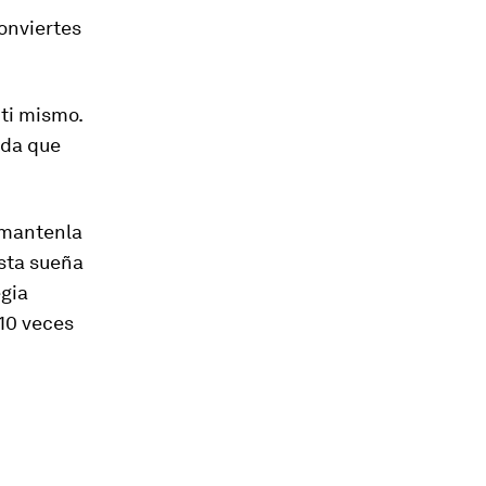
onviertes
 ti mismo.
rda que
, mantenla
asta sueña
egia
10 veces