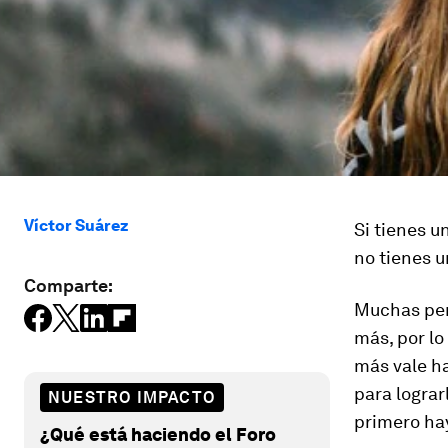
Víctor Suárez
Si tienes u
no tienes u
Comparte:
Muchas per
más, por lo 
más vale ha
para logra
NUESTRO IMPACTO
primero hay
¿Qué está haciendo el Foro