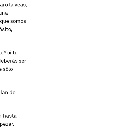
aro la veas,
 una
o que somos
sito,
 Y si tu
deberás ser
e sólo
plan de
n hasta
pezar.