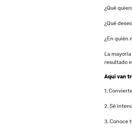
¿Qué quiero
¿Qué deseo
¿En quién 
La mayoría 
resultado e
Aquí van tr
1. Conviert
2. Sé inten
3. Conoce t