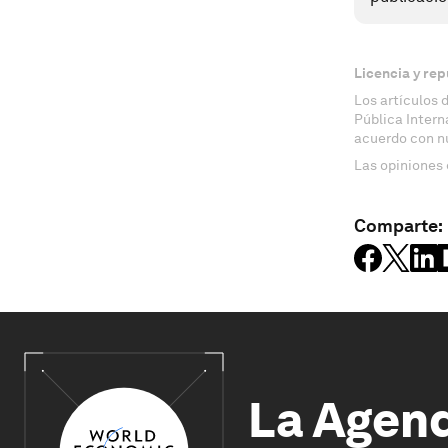
Licencia y rep
Los artículos 
Pública Inter
acuerdo con n
Las opiniones 
Comparte:
La Agen