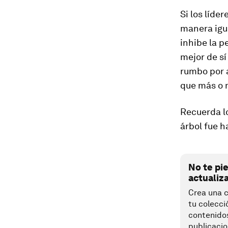
Si los líde
manera igua
inhibe la p
mejor de s
rumbo por a
que más o 
Recuerda lo
árbol fue 
No te pi
actualiz
Crea una c
tu colecci
contenido
publicacio