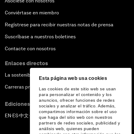
Asóciese con nosotros
Conviértase en miembro
Regístrese para recibir nuestras notas de prensa
Suscríbase a nuestros boletines
Contacte con nosotros
Enlaces directos
La sostenibilidad en el Foro
Esta página web usa cookies
Carreras profesionales
Las cookies de este sitio web se usan
para personalizar el contenido y los
anuncios, ofrecer funciones de redes
Ediciones en otros idiomas
sociales y analizar el tráfico. Además,
compartimos información sobre el uso
EN
ES
中文
日本語
▪
▪
▪
que haga del sitio web con nuestros
partners de redes sociales, publicidad y
análisis web, quienes pueden