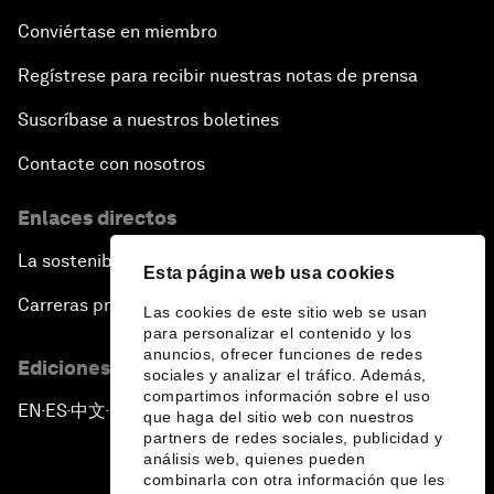
Conviértase en miembro
Regístrese para recibir nuestras notas de prensa
Suscríbase a nuestros boletines
Contacte con nosotros
Enlaces directos
La sostenibilidad en el Foro
Esta página web usa cookies
Carreras profesionales
Las cookies de este sitio web se usan
para personalizar el contenido y los
anuncios, ofrecer funciones de redes
Ediciones en otros idiomas
sociales y analizar el tráfico. Además,
compartimos información sobre el uso
EN
ES
中文
日本語
▪
▪
▪
que haga del sitio web con nuestros
partners de redes sociales, publicidad y
análisis web, quienes pueden
combinarla con otra información que les