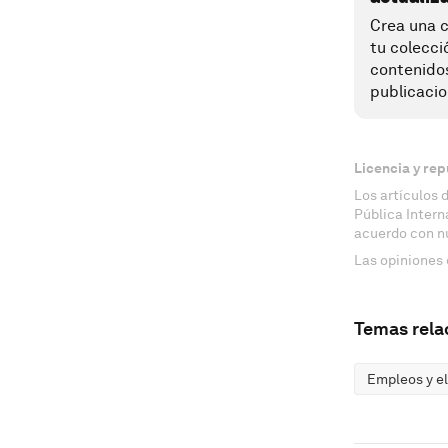
Crea una c
tu colecci
contenido
publicacio
Licencia y rep
Los artículos 
Pública Inter
acuerdo con n
Las opiniones 
Temas rela
Empleos y el