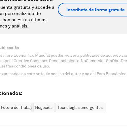
uenta gratuita y accede a
Inscríbete de forma gratuita
ón personalizada de
s con nuestras últimas
nes y análisis.
ublicación
del Foro Económico Mundial pueden volver a publicarse de acuerdo con
nacional Creative Commons Reconocimiento-NoComercial-SinObraDeri
uestras condiciones de uso.
expresadas en este artículo son las del autor y no del Foro Económico
cionados:
 Futuro del Trabajo
Negocios
Tecnologías emergentes