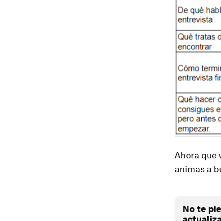
Ahora que v
animas a b
No te pi
actualiz