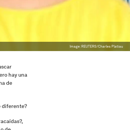
Image:
REUTERS/Charles Platiau
uscar
pero hay una
ma de
 diferente?
racaídas?
,
o de