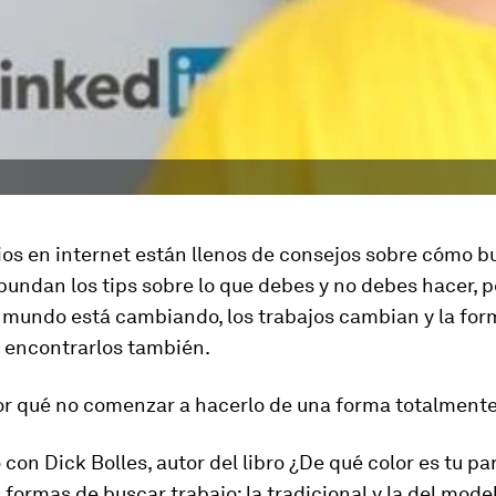
os en internet están llenos de
consejos
sobre
cómo b
abundan los
tips
sobre lo que debes y no debes hacer, 
l mundo está cambiando, los trabajos cambian y la for
y encontrarlos también.
por qué no comenzar a hacerlo de una forma totalmente
con Dick Bolles, autor del libro
¿De qué color es tu pa
 formas de buscar trabajo: la
tradicional
y la del
model