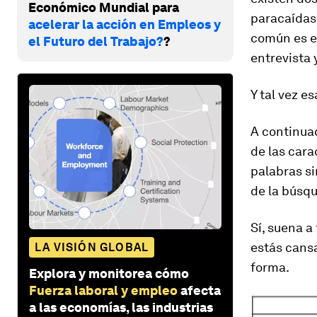
Económico Mundial para
paracaídas
acelerar la acción en Empleos y
común es en
el Futuro del Trabajo?
?
entrevista 
Y tal vez e
A continuac
de las cara
palabras s
de la búsqu
Sí, suena a
estás cans
LA VISIÓN GLOBAL
forma.
Explora y monitorea cómo
Fuerza laboral y empleo
afecta
a las economías, las industrias