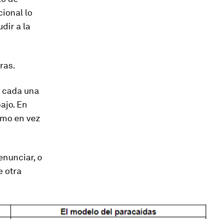
cional lo
dir a la
ras.
e cada una
ajo. En
smo en vez
enunciar, o
e otra