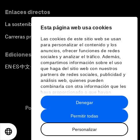
Enlaces directos
La sostenibilidad en el Foro
Esta página web usa cookies
Carreras profesionales
Las cookies de este sitio web se usan
para personalizar el contenido y los
anuncios, ofrecer funciones de redes
Ediciones en otros idiomas
sociales y analizar el tráfico. Además,
compartimos información sobre el uso
EN
ES
中文
日本語
▪
▪
▪
que haga del sitio web con nuestros
partners de redes sociales, publicidad y
análisis web, quienes pueden
combinarla con otra información que les
haya proporcionado o que hayan
recopilado a partir del uso que haya
Denegar
hecho de sus servicios.
Política de privacidad y normas de uso
Permitir todas
Sitemap
Personalizar
©
2026
Foro Económico Mundial
EN
ES
中文
日本語