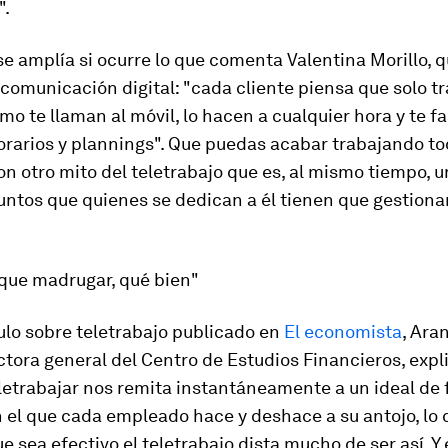
".
se amplía si ocurre lo que comenta Valentina Morillo, q
 comunicación digital: "cada cliente piensa que solo t
como te llaman al móvil, lo hacen a cualquier hora y te f
orarios y
plannings
". Que puedas acabar trabajando tod
n otro mito del teletrabajo que es, al mismo tiempo, u
ntos que quienes se dedican a él tienen que gestionar
 que madrugar, qué bien"
ulo sobre teletrabajo publicado en
El economista
, Ara
ctora general del Centro de Estudios Financieros, exp
etrabajar nos remita instantáneamente a un ideal de f
 el que cada empleado hace y deshace a su antojo, lo c
e sea efectivo el teletrabajo dista mucho de ser así. Y