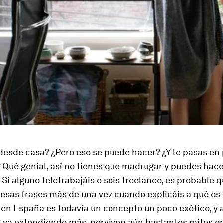
desde casa? ¿Pero eso se puede hacer? ¿Y te pasas en
? Qué genial, así no tienes que madrugar y puedes hace
. Si alguno teletrabajáis o sois
freelance
, es probable 
sas frases más de una vez cuando explicáis a qué os d
 en España es todavía un concepto un poco exótico, y
e va extendiendo más, perviven aún bastantes mitos e