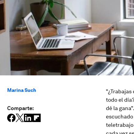
Marina Such
"¿Trabajas 
todo el día
Comparte:
dé la gana"
escuchado e
teletrabajo
cada vez s