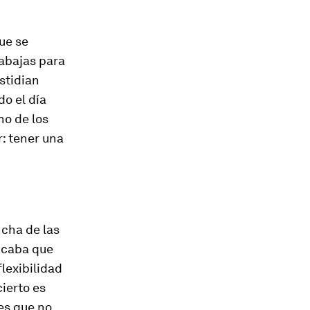
ue se
rabajas para
astidian
o el día
no de los
: tener una
ncha de las
licaba que
lexibilidad
ierto es
 es que no