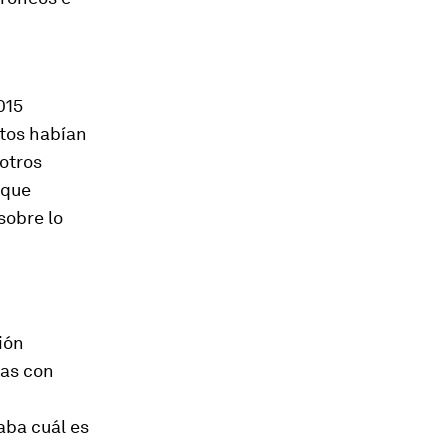
015
atos habían
otros
 que
sobre lo
ión
nas con
aba cuál es