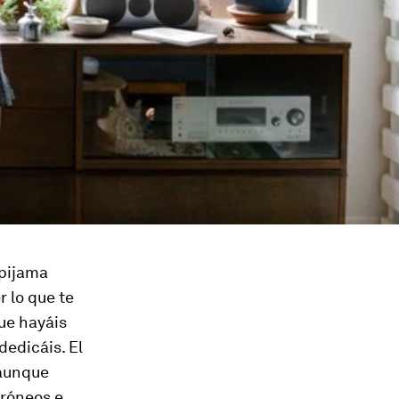
 pijama
r lo que te
que hayáis
edicáis. El
 aunque
rróneos e