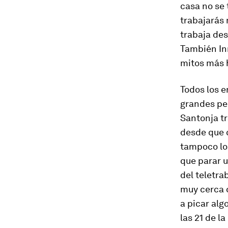
casa no se 
trabajarás 
trabaja de
También In
mitos más 
Todos los e
grandes pel
Santonja t
desde que c
tampoco los
que parar u
del teletra
muy cerca d
a picar alg
las 21 de l