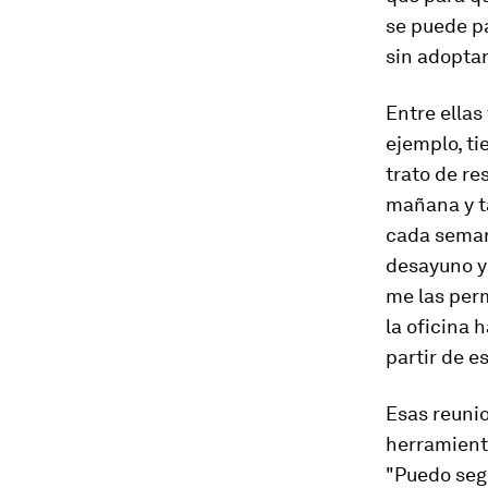
se puede pa
sin adopta
Entre ellas
ejemplo, ti
trato de re
mañana y t
cada semana
desayuno y 
me las perm
la oficina 
partir de e
Esas reunio
herramien
"Puedo segu