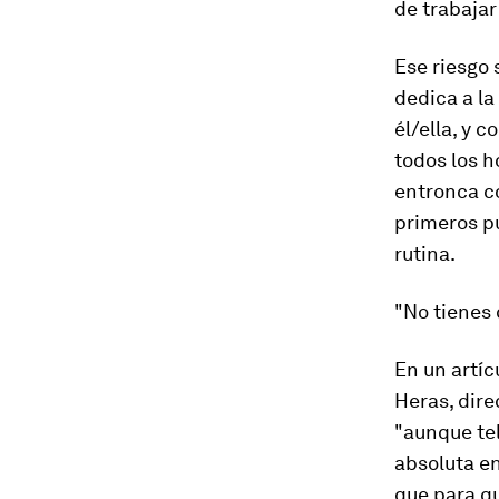
de trabajar
Ese riesgo 
dedica a la
él/ella, y 
todos los h
entronca co
primeros pu
rutina.
"No tienes
En un artíc
Heras, dire
"aunque tel
absoluta en
que para qu