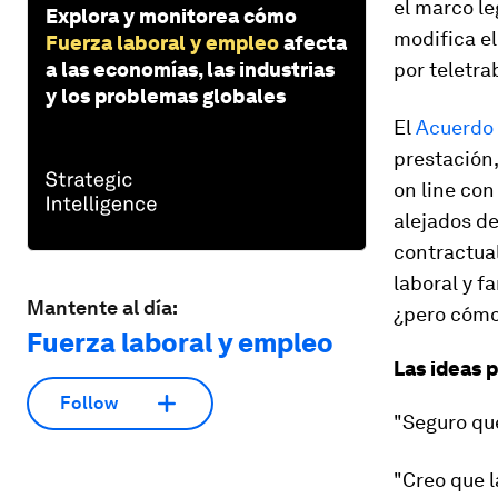
el marco le
Explora y monitorea cómo
modifica el
Fuerza laboral y empleo
afecta
a las economías, las industrias
por teletra
y los problemas globales
El
Acuerdo
prestación,
on line con
alejados de
contractual
laboral y f
Mantente al día:
¿pero cómo 
Fuerza laboral y empleo
Las ideas
Follow
"Seguro qu
"Creo que l