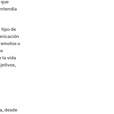
, que
 entendía
 tipo de
municación
 remotos o
os
 la vida
jetivos,
na, desde