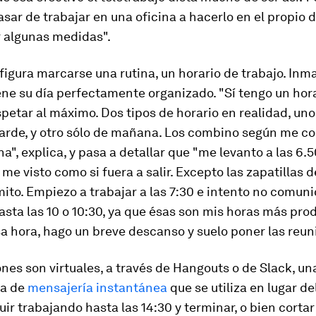
sar de trabajar en una oficina a hacerlo en el propio 
r algunas medidas".
 figura marcarse una rutina, un horario de trabajo. Inma
ene su día perfectamente organizado. "Sí tengo un hora
spetar al máximo. Dos tipos de horario en realidad, uno
arde, y otro sólo de mañana. Los combino según me c
", explica, y pasa a detallar que "me levanto a las 6.5
me visto como si fuera a salir. Excepto las zapatillas 
ito. Empiezo a trabajar a las 7:30 e intento no comu
hasta las 10 o 10:30, ya que ésas son mis horas más pro
sa hora, hago un breve descanso y suelo poner las reun
nes son virtuales, a través de Hangouts o de Slack, un
ta de
mensajería instantánea
que se utiliza en lugar de
ir trabajando hasta las 14:30 y terminar, o bien cortar 