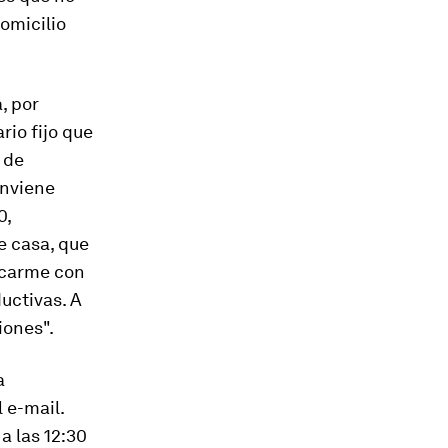
domicilio
, por
rio fijo que
 de
onviene
0,
de casa, que
nicarme con
ductivas. A
iones".
a
l
e-mail
.
a las 12:30