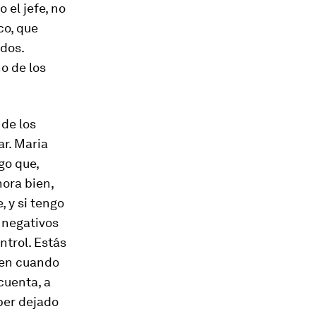
 el jefe, no
co, que
dos.
o de los
 de los
ar. Maria
go que,
hora bien,
e
, y si tengo
 negativos
ntrol. Estás
z en cuando
cuenta, a
ber dejado