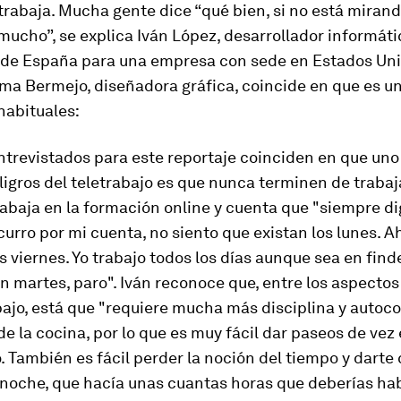
trabaja. Mucha gente dice “qué bien, si no está mirando
mucho”, se explica Iván López, desarrollador informáti
sde España para una empresa con sede en Estados Uni
ma Bermejo, diseñadora gráfica, coincide en que es un
habituales:
ntrevistados para este reportaje coinciden en que uno
igros del teletrabajo es que nunca terminen de trabaj
rabaja en la formación
online
y cuenta que "siempre di
urro por mi cuenta, no siento que existan los lunes. A
 viernes. Yo trabajo todos los días aunque sea en
find
n martes, paro". Iván reconoce que, entre los aspectos
bajo, está que "requiere mucha más disciplina y autoco
e la cocina, por lo que es muy fácil dar paseos de ve
o. También es fácil perder la noción del tiempo y darte 
a noche, que hacía unas cuantas horas que deberías ha