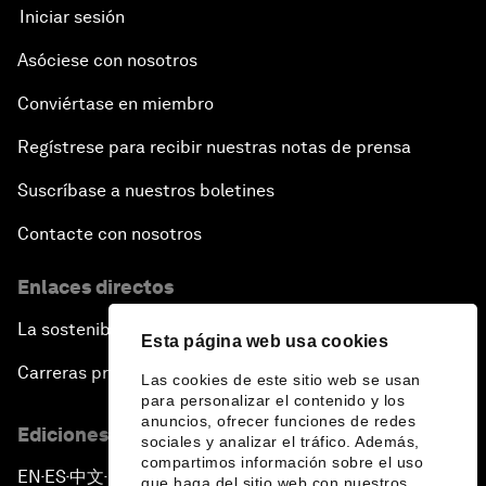
Iniciar sesión
Asóciese con nosotros
Conviértase en miembro
Regístrese para recibir nuestras notas de prensa
Suscríbase a nuestros boletines
Contacte con nosotros
Enlaces directos
La sostenibilidad en el Foro
Esta página web usa cookies
Carreras profesionales
Las cookies de este sitio web se usan
para personalizar el contenido y los
anuncios, ofrecer funciones de redes
Ediciones en otros idiomas
sociales y analizar el tráfico. Además,
compartimos información sobre el uso
EN
ES
中文
日本語
▪
▪
▪
que haga del sitio web con nuestros