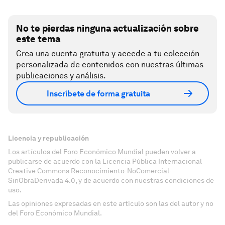
No te pierdas ninguna actualización sobre
este tema
Crea una cuenta gratuita y accede a tu colección
personalizada de contenidos con nuestras últimas
publicaciones y análisis.
Inscríbete de forma gratuita
Licencia y republicación
Los artículos del Foro Económico Mundial pueden volver a
publicarse de acuerdo con la Licencia Pública Internacional
Creative Commons Reconocimiento-NoComercial-
SinObraDerivada 4.0, y de acuerdo con nuestras condiciones de
uso.
Las opiniones expresadas en este artículo son las del autor y no
del Foro Económico Mundial.