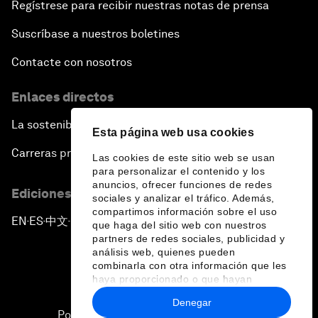
Regístrese para recibir nuestras notas de prensa
Suscríbase a nuestros boletines
Contacte con nosotros
Enlaces directos
La sostenibilidad en el Foro
Esta página web usa cookies
Carreras profesionales
Las cookies de este sitio web se usan
para personalizar el contenido y los
anuncios, ofrecer funciones de redes
Ediciones en otros idiomas
sociales y analizar el tráfico. Además,
compartimos información sobre el uso
EN
ES
中文
日本語
▪
▪
▪
que haga del sitio web con nuestros
partners de redes sociales, publicidad y
análisis web, quienes pueden
combinarla con otra información que les
haya proporcionado o que hayan
recopilado a partir del uso que haya
Denegar
hecho de sus servicios.
Política de privacidad y normas de uso