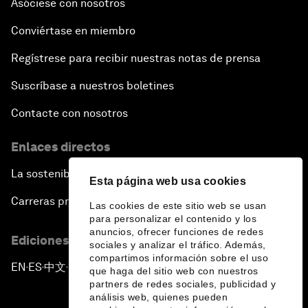
Asóciese con nosotros
Conviértase en miembro
Regístrese para recibir nuestras notas de prensa
Suscríbase a nuestros boletines
Contacte con nosotros
Enlaces directos
La sostenibilidad en el Foro
Esta página web usa cookies
Carreras profesionales
Las cookies de este sitio web se usan
para personalizar el contenido y los
anuncios, ofrecer funciones de redes
Ediciones en otros idiomas
sociales y analizar el tráfico. Además,
compartimos información sobre el uso
EN
ES
中文
日本語
▪
▪
▪
que haga del sitio web con nuestros
partners de redes sociales, publicidad y
análisis web, quienes pueden