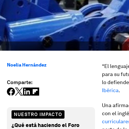
Noelia Hernández
“El lengua
para su fut
Comparte:
lo defiend
Ibérica
.
Una afirmac
con el ingl
NUESTRO IMPACTO
curricular
¿Qué está haciendo el Foro