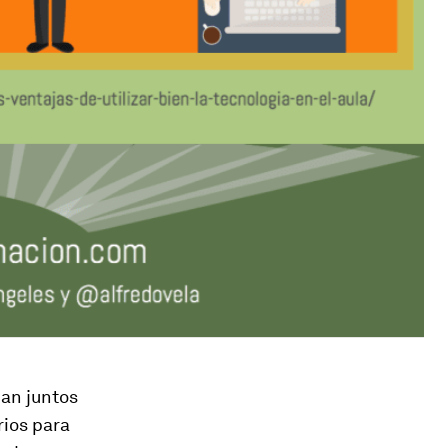
an juntos
rios para