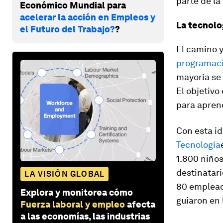
parte de la
Económico Mundial para
acelerar la acción en Empleos y
La tecnolog
el Futuro del Trabajo?
?
El camino y
programac
mayoría se 
El objetivo
para apren
Con esta id
Tecnología
1.800 niños
destinatari
LA VISIÓN GLOBAL
80 emplead
Explora y monitorea cómo
guiaron en 
Fuerza laboral y empleo
afecta
a las economías, las industrias