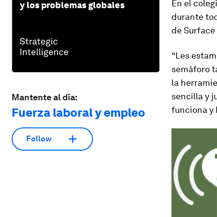
En el coleg
y los problemas globales
durante tod
de Surface 
“Les estam
semáforo ta
la herrami
sencilla y 
Mantente al día:
funciona y
Fuerza laboral y empleo
Follow