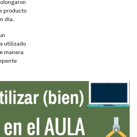
prolongaron
de producto
n día.
un
s utilizado
De manera
repente