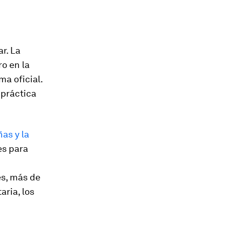
r. La
o en la
ma oficial.
y práctica
ñas y la
es para
es, más de
ria, los