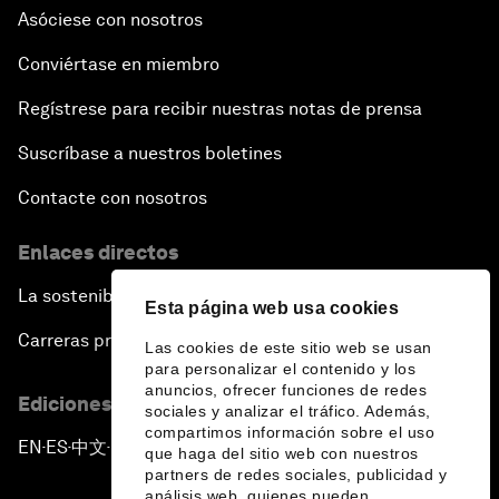
Asóciese con nosotros
Conviértase en miembro
Regístrese para recibir nuestras notas de prensa
Suscríbase a nuestros boletines
Contacte con nosotros
Enlaces directos
La sostenibilidad en el Foro
Esta página web usa cookies
Carreras profesionales
Las cookies de este sitio web se usan
para personalizar el contenido y los
anuncios, ofrecer funciones de redes
Ediciones en otros idiomas
sociales y analizar el tráfico. Además,
compartimos información sobre el uso
EN
ES
中文
日本語
▪
▪
▪
que haga del sitio web con nuestros
partners de redes sociales, publicidad y
análisis web, quienes pueden