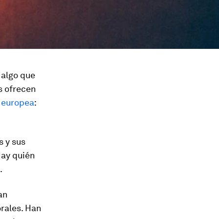
 algo que
s ofrecen
a europea
:
s y sus
Hay quién
.
an
orales. Han