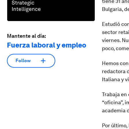
tiene 31 añ
Bulgaria, d
Estudió com
sector reta
Mantente al día:
viernes. Nu
Fuerza laboral y empleo
poco, comen
Follow
Hemos conoc
redactora d
Italiana y 
Trabaja en
“oficina”, 
academia d
Por último,