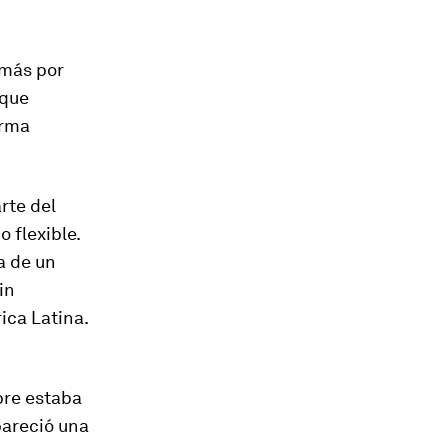
 más por
 que
orma
rte del
 flexible.
a de un
in
ica Latina.
pre estaba
 pareció una