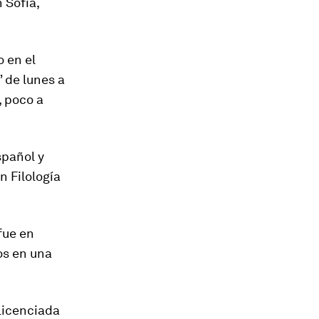
 Sofía,
 en el
 de lunes a
, poco a
spañol y
n Filología
fue en
os en una
 Licenciada