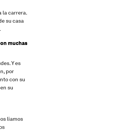
la carrera.
de su casa
.
 con muchas
des. Y es
n, por
unto con su
 en su
nos liamos
os