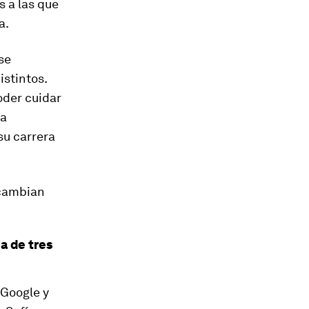
s a las que
a.
se
stintos.
oder cuidar
na
su carrera
 cambian
a de tres
 Google y