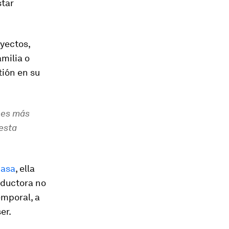
star
yectos,
milia o
tión en su
nes más
 esta
Casa
, ella
aductora no
emporal, a
er.