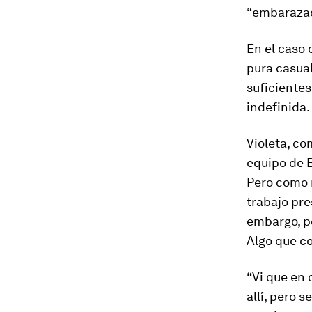
“embaraza
En el caso 
pura casua
suficiente
indefinida
Violeta, co
equipo de B
Pero como n
trabajo pre
embargo, pe
Algo que c
“Vi que en 
allí, pero 