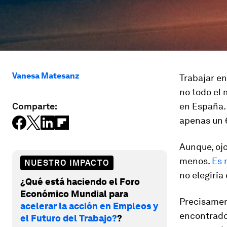
Vanesa Matesanz
Trabajar en
no todo el
Comparte:
en España.
apenas un 6
Aunque, ojo
menos.
Es 
NUESTRO IMPACTO
no elegiría
¿Qué está haciendo el Foro
Económico Mundial para
Precisamen
acelerar la acción en Empleos y
encontrado 
el Futuro del Trabajo?
?