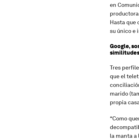
en Comunic
productora
Hasta que 
su único e 
Google, so
similitude
Tres perfil
que el tele
conciliació
marido (tam
propia casa
“Como quer
decompatibi
la manta a