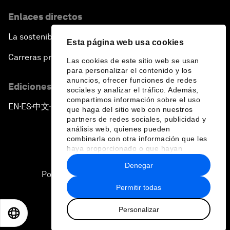
Enlaces directos
La sostenibilidad en el Foro
Esta página web usa cookies
Carreras profesionales
Las cookies de este sitio web se usan
para personalizar el contenido y los
anuncios, ofrecer funciones de redes
Ediciones en otros idiomas
sociales y analizar el tráfico. Además,
compartimos información sobre el uso
EN
ES
中文
日本語
▪
▪
▪
que haga del sitio web con nuestros
partners de redes sociales, publicidad y
análisis web, quienes pueden
combinarla con otra información que les
haya proporcionado o que hayan
recopilado a partir del uso que haya
Denegar
hecho de sus servicios.
Política de privacidad y normas de uso
Permitir todas
Sitemap
Personalizar
©
2026
Foro Económico Mundial
EN
ES
中文
日本語