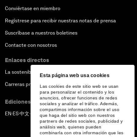
Conviértase en miembro
Regístrese para recibir nuestras notas de prensa
Suscríbase a nuestros boletines
Contacte con nosotros
Enlaces directos
La sostenibilidad en el Foro
Esta página web usa cookies
Carreras profesionales
Las cookies de este sitio web se usan
para personalizar el contenido y los
anuncios, ofrecer funciones de redes
Ediciones en otros idiomas
sociales y analizar el tráfico. Además,
compartimos información sobre el uso
EN
ES
中文
日本語
▪
▪
▪
que haga del sitio web con nuestros
partners de redes sociales, publicidad y
análisis web, quienes pueden
combinarla con otra información que les