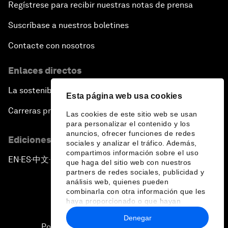
Regístrese para recibir nuestras notas de prensa
Suscríbase a nuestros boletines
Contacte con nosotros
Enlaces directos
La sostenibilidad en el Foro
Esta página web usa cookies
Carreras profesionales
Las cookies de este sitio web se usan
para personalizar el contenido y los
anuncios, ofrecer funciones de redes
Ediciones en otros idiomas
sociales y analizar el tráfico. Además,
compartimos información sobre el uso
EN
ES
中文
日本語
▪
▪
▪
que haga del sitio web con nuestros
partners de redes sociales, publicidad y
análisis web, quienes pueden
combinarla con otra información que les
haya proporcionado o que hayan
recopilado a partir del uso que haya
Denegar
hecho de sus servicios.
Política de privacidad y normas de uso