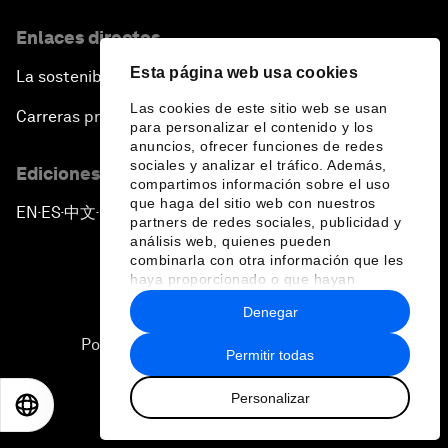
Enlaces directos
Esta página web usa cookies
La sostenibilidad en el Foro
Las cookies de este sitio web se usan
Carreras profesionales
para personalizar el contenido y los
anuncios, ofrecer funciones de redes
sociales y analizar el tráfico. Además,
Ediciones en otros idiomas
compartimos información sobre el uso
que haga del sitio web con nuestros
EN
ES
中文
日本語
▪
▪
▪
partners de redes sociales, publicidad y
análisis web, quienes pueden
combinarla con otra información que les
haya proporcionado o que hayan
recopilado a partir del uso que haya
Denegar
hecho de sus servicios.
Política de privacidad y normas de uso
Permitir todas
Sitemap
Personalizar
EN
ES
中文
日本語
©
2026
Foro Económico Mundial