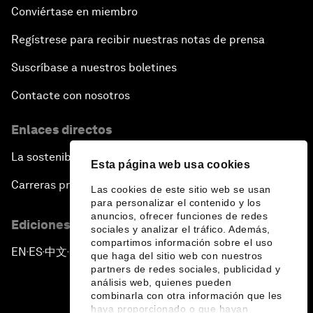
Conviértase en miembro
Regístrese para recibir nuestras notas de prensa
Suscríbase a nuestros boletines
Contacte con nosotros
Enlaces directos
La sostenibilidad en el Foro
Esta página web usa cookies
Carreras profesionales
Las cookies de este sitio web se usan
para personalizar el contenido y los
anuncios, ofrecer funciones de redes
Ediciones en otros idiomas
sociales y analizar el tráfico. Además,
compartimos información sobre el uso
EN
ES
中文
日本語
▪
▪
▪
que haga del sitio web con nuestros
partners de redes sociales, publicidad y
análisis web, quienes pueden
combinarla con otra información que les
haya proporcionado o que hayan