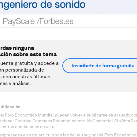
erdas ninguna
ación sobre este tema
uenta gratuita y accede a
Inscríbete de forma gratuita
ón personalizada de
s con nuestras últimas
nes y análisis.
ublicación
del Foro Económico Mundial pueden volver a publicarse de acuerdo con
nacional Creative Commons Reconocimiento-NoComercial-SinObraDeri
uestras condiciones de uso.
expresadas en este artículo son las del autor y no del Foro Económico