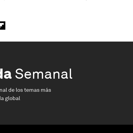
da
Semanal
nal de los temas más
a global