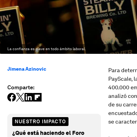
La confianza es clave en todo ámbito laboral.
Jimena Azinovic
Para determ
PayScale, l
Comparte:
400.000 em
analizó co
de su carre
encuestado
se caracter
NUESTRO IMPACTO
¿Qué está haciendo el Foro