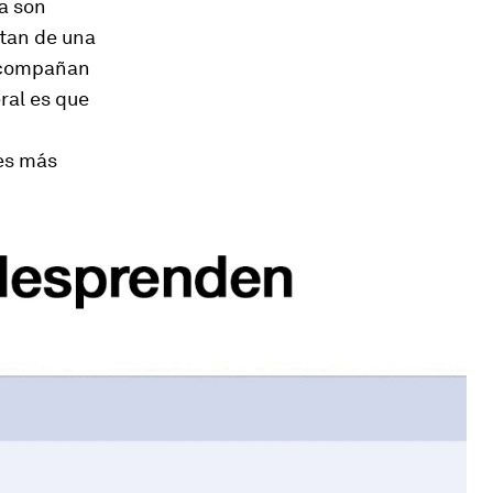
a son
itan de una
 acompañan
ral es que
es más