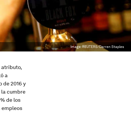
Image:
REUTERS/Darren Staples
atributo,
tó a
o de 2016 y
n la cumbre
8% de los
s empleos