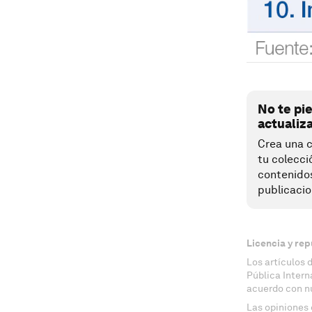
No te pi
actualiz
Crea una c
tu colecci
contenido
publicacio
Licencia y rep
Los artículos 
Pública Inter
acuerdo con n
Las opiniones 