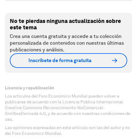
No te pierdas ninguna actualización sobre
este tema
Crea una cuenta gratuita y accede a tu colección
personalizada de contenidos con nuestras últimas
publicaciones y análisis.
Inscríbete de forma gratuita
Licencia y republicación
Los artículos del Foro Económico Mundial pueden volver a
publicarse de acuerdo con la Licencia Pública Internacional
Creative Commons Reconocimiento-NoComercial-
SinObraDerivada 4.0, y de acuerdo con nuestras condiciones de
uso.
Las opiniones expresadas en este artículo son las del autor y no
del Foro Económico Mundial.