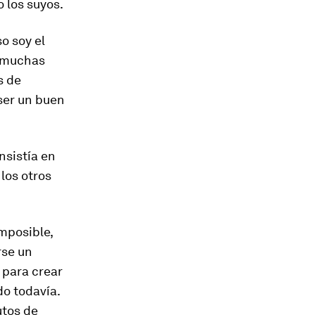
o los suyos.
o soy el
e muchas
s de
 ser un buen
nsistía en
los otros
imposible,
rse un
 para crear
o todavía.
utos de