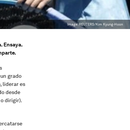
Image:
REUTERS/Kim Kyung-Hoon
a. Ensaya.
mparte.
s
 un grado
, liderar es
ndo desde
dirigir).
percatarse