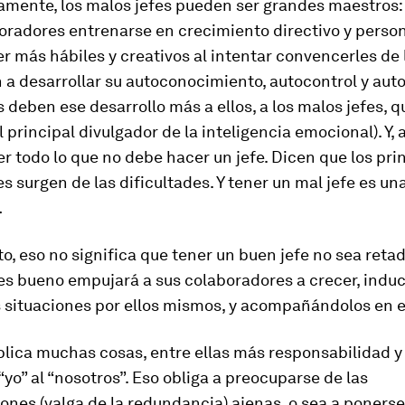
iamente, los malos jefes pueden ser grandes maestros:
oradores entrenarse en crecimiento directivo y person
er más hábiles y creativos al intentar convencerles de 
 a desarrollar su autoconocimiento, autocontrol y au
es deben ese desarrollo más a ellos, a los malos jefes, q
 principal divulgador de la inteligencia emocional). Y,
r todo lo que no debe hacer un jefe. Dicen que los pri
s surgen de las dificultades. Y tener un mal jefe es un
…
o, eso no significa que tener un buen jefe no sea retado
es bueno empujará a sus colaboradores a crecer, induc
s situaciones por ellos mismos, y acompañándolos en e
plica muchas cosas, entre ellas más responsabilidad y
“yo” al “nosotros”. Eso obliga a preocuparse de las
nes (valga de la redundancia) ajenas, o sea a ponerse 