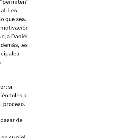
 “permiten”
al. Les
lo que sea.
tomotivación
ue, a Daniel
 además, les
ncipales
a
r: si
iéndoles a
l proceso.
 pasar de
en su piel.