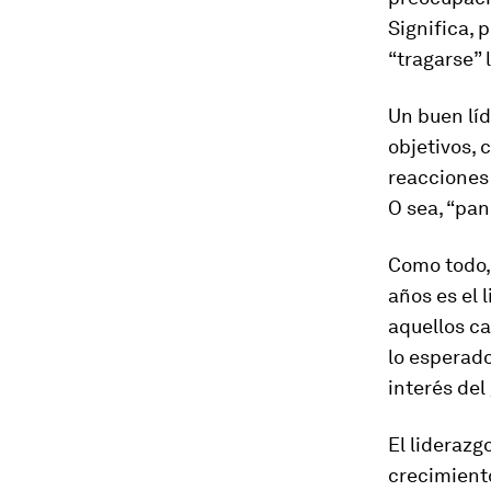
Significa, 
“tragarse” 
Un buen líd
objetivos, 
reacciones 
O sea, “pan
Como todo,
años es el 
aquellos ca
lo esperado
interés del
El liderazg
crecimiento