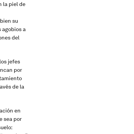
 la piel de
 bien su
s agobios a
iones del
os jefes
ancan por
rtamiento
avés de la
uación en
e sea por
suelo: