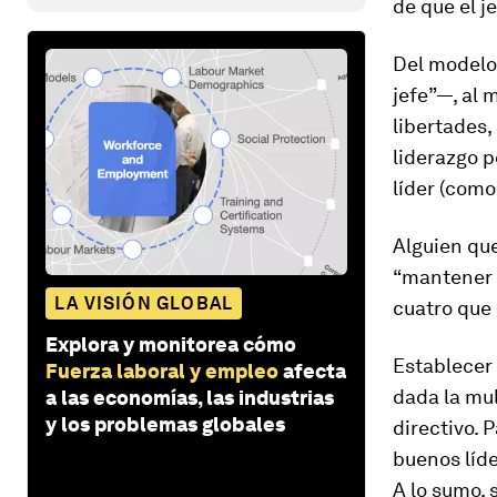
de que el j
Del modelo 
jefe”—, al
libertades,
liderazgo p
líder (como
Alguien que
“
mantener a
LA VISIÓN GLOBAL
cuatro que
Explora y monitorea cómo
Establecer 
Fuerza laboral y empleo
afecta
dada la mul
a las economías, las industrias
y los problemas globales
directivo. 
buenos líd
A lo sumo, 