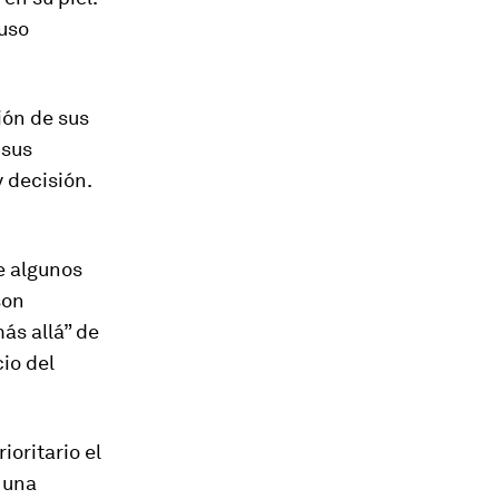
luso
ión de sus
 sus
y decisión.
e algunos
son
ás allá” de
io del
ioritario el
 una