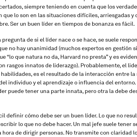
certados, siempre teniendo en cuenta que los verdade
que lo son en las situaciones difíciles, arriesgadas y 
re. Ser un buen líder en tiempos de bonanza es fácil.
 pregunta de si el líder nace o se hace, se suele respo
que no hay unanimidad (muchos expertos en gestión s
ue “
lo que natura no da, Harvard no presta
” y es evide
n rasgos innatos de liderazgo). Probablemente, el lide
habilidades, es el resultado de la interacción entre la
del individuo y el aprendizaje o influencia del entorno.
íder puede tener una parte innata, pero otra la debe des
cil definir cómo debe ser un buen líder. Lo que no resul
describir lo que no debe hacer. Un mal jefe suele tener s
a hora de dirigir personas. No transmite con claridad l