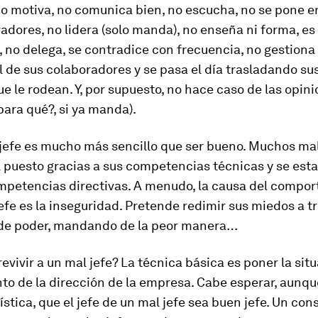
no motiva, no comunica bien, no escucha, no se pone en
adores, no lidera (solo manda), no enseña ni forma, es
 no delega, se contradice con frecuencia, no gestiona
l de sus colaboradores y se pasa el día trasladando su
ue le rodean. Y, por supuesto, no hace caso de las opin
para qué?, si ya manda).
 jefe es mucho más sencillo que ser bueno. Muchos mal
l puesto gracias a sus competencias técnicas y se est
ompetencias directivas. A menudo, la causa del compo
efe es la inseguridad. Pretende redimir sus miedos a tr
de poder, mandando de la peor manera…
vivir a un mal jefe? La técnica básica es poner la sit
o de la dirección de la empresa. Cabe esperar, aunqu
stica, que el jefe de un mal jefe sea buen jefe. Un con