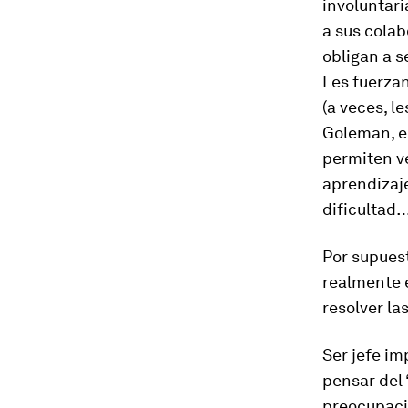
involuntar
a sus colab
obligan a s
Les fuerzan
(a veces, l
Goleman, el
permiten ve
aprendizaje
dificultad
Por supuest
realmente 
resolver la
Ser jefe im
pensar del 
preocupacio