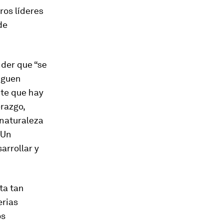
ros líderes
de
nder que “se
iguen
nte que hay
razgo,
 naturaleza
 Un
arrollar y
ta tan
erias
os