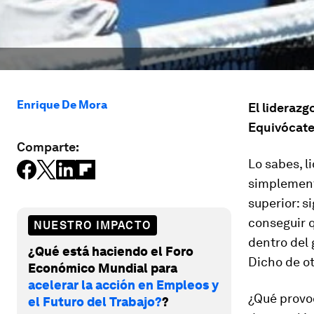
Enrique De Mora
El liderazg
Equivócate.
Comparte:
Lo sabes, l
simplemente
superior: s
conseguir 
NUESTRO IMPACTO
dentro del 
¿Qué está haciendo el Foro
Dicho de ot
Económico Mundial para
acelerar la acción en Empleos y
¿Qué provoc
el Futuro del Trabajo?
?