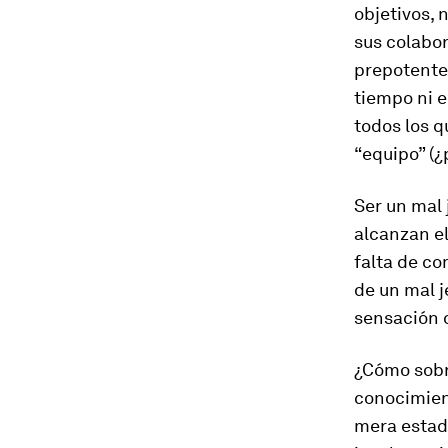
objetivos, 
sus colabor
prepotente,
tiempo ni e
todos los q
“equipo” (¿
Ser un mal
alcanzan e
falta de c
de un mal j
sensación 
¿Cómo sobre
conocimient
mera estadí