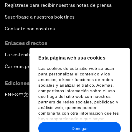
Regístrese para recibir nuestras notas de prensa
Suscríbase a nuestros boletines
Contacte con nosotros
Enlaces directos
La sostenibilidad en el Foro
Esta página web usa cookies
Carreras profesionales
Las cookies de este sitio web se usan
para personalizar el contenido y los
anuncios, ofrecer funciones de redes
Ediciones en otros idiomas
sociales y analizar el tráfico. Además,
compartimos información sobre el uso
EN
ES
中文
日本語
▪
▪
▪
que haga del sitio web con nuestros
partners de redes sociales, publicidad y
análisis web, quienes pueden
combinarla con otra información que les
haya proporcionado o que hayan
recopilado a partir del uso que haya
Denegar
hecho de sus servicios.