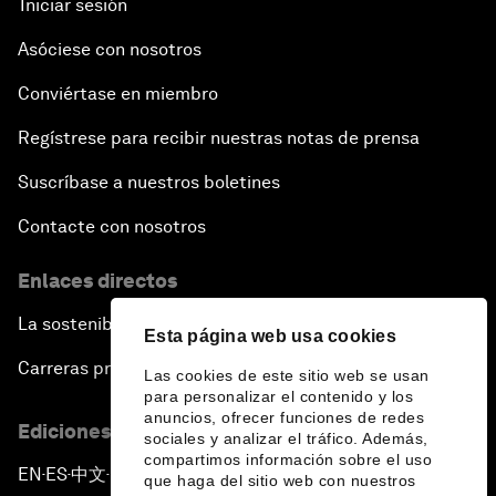
Iniciar sesión
Asóciese con nosotros
Conviértase en miembro
Regístrese para recibir nuestras notas de prensa
Suscríbase a nuestros boletines
Contacte con nosotros
Enlaces directos
La sostenibilidad en el Foro
Esta página web usa cookies
Carreras profesionales
Las cookies de este sitio web se usan
para personalizar el contenido y los
anuncios, ofrecer funciones de redes
Ediciones en otros idiomas
sociales y analizar el tráfico. Además,
compartimos información sobre el uso
EN
ES
中文
日本語
▪
▪
▪
que haga del sitio web con nuestros