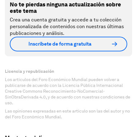
No te pierdas ninguna actualización sobre
este tema
Crea una cuenta gratuita y accede a tu colección
personalizada de contenidos con nuestras últimas
publicaciones y análisis.
Inscríbete de forma gratuita
Licencia y republicación
Los artículos del Foro Económico Mundial pueden volver a
publicarse de acuerdo con la Licencia Pública Internacional
Creative Commons Reconocimiento-NoComercial-
SinObraDerivada 4.0, y de acuerdo con nuestras condiciones de
uso.
Las opiniones expresadas en este artículo son las del autor y no
del Foro Económico Mundial.