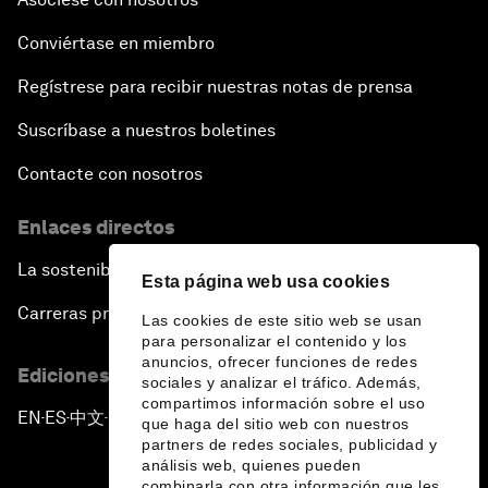
Conviértase en miembro
Regístrese para recibir nuestras notas de prensa
Suscríbase a nuestros boletines
Contacte con nosotros
Enlaces directos
La sostenibilidad en el Foro
Esta página web usa cookies
Carreras profesionales
Las cookies de este sitio web se usan
para personalizar el contenido y los
anuncios, ofrecer funciones de redes
Ediciones en otros idiomas
sociales y analizar el tráfico. Además,
compartimos información sobre el uso
EN
ES
中文
日本語
▪
▪
▪
que haga del sitio web con nuestros
partners de redes sociales, publicidad y
análisis web, quienes pueden
combinarla con otra información que les