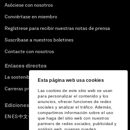
Asóciese con nosotros
Conviértase en miembro
Regístrese para recibir nuestras notas de prensa
Suscríbase a nuestros boletines
Contacte con nosotros
Enlaces directos
La sostenibilidad en el Foro
Esta página web usa cookies
Carreras profesionales
Las cookies de este sitio web se usan
para personalizar el contenido y los
anuncios, ofrecer funciones de redes
Ediciones en otros idiomas
sociales y analizar el tráfico. Además,
compartimos información sobre el uso
EN
ES
中文
日本語
▪
▪
▪
que haga del sitio web con nuestros
partners de redes sociales, publicidad y
análisis web, quienes pueden