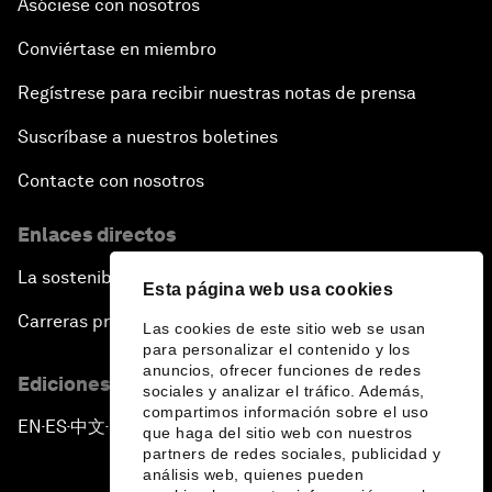
Asóciese con nosotros
Conviértase en miembro
Regístrese para recibir nuestras notas de prensa
Suscríbase a nuestros boletines
Contacte con nosotros
Enlaces directos
La sostenibilidad en el Foro
Esta página web usa cookies
Carreras profesionales
Las cookies de este sitio web se usan
para personalizar el contenido y los
anuncios, ofrecer funciones de redes
Ediciones en otros idiomas
sociales y analizar el tráfico. Además,
compartimos información sobre el uso
EN
ES
中文
日本語
▪
▪
▪
que haga del sitio web con nuestros
partners de redes sociales, publicidad y
análisis web, quienes pueden