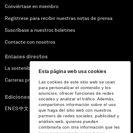
Conviértase en miembro
Regístrese para recibir nuestras notas de prensa
Suscríbase a nuestros boletines
Contacte con nosotros
Enlaces directos
La sostenibilidad en el Foro
Esta página web usa cookies
Carreras profesionales
Las cookies de este sitio web se usan
para personalizar el contenido y los
anuncios, ofrecer funciones de redes
Ediciones en otros idiomas
sociales y analizar el tráfico. Además,
compartimos información sobre el uso
EN
ES
中文
日本語
▪
▪
▪
que haga del sitio web con nuestros
partners de redes sociales, publicidad y
análisis web, quienes pueden
combinarla con otra información que les
haya proporcionado o que hayan