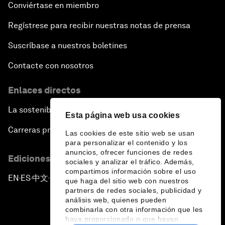
Conviértase en miembro
Regístrese para recibir nuestras notas de prensa
Suscríbase a nuestros boletines
Contacte con nosotros
Enlaces directos
La sostenibilidad en el Foro
Esta página web usa cookies
Carreras profesionales
Las cookies de este sitio web se usan
para personalizar el contenido y los
anuncios, ofrecer funciones de redes
Ediciones en otros idiomas
sociales y analizar el tráfico. Además,
compartimos información sobre el uso
EN
ES
中文
日本語
▪
▪
▪
que haga del sitio web con nuestros
partners de redes sociales, publicidad y
análisis web, quienes pueden
combinarla con otra información que les
haya proporcionado o que hayan