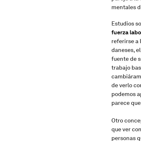
mentales de
Estudios so
fuerza labo
referirse a 
daneses, el
fuente de s
trabajo bas
cambiáramo
de verlo c
podemos ap
parece que 
Otro concep
que ver con
personas qu