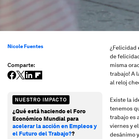
Nicole Fuentes
¿Felicidad
de felicida
Comparte:
misma orac
trabajo! A 
al reloj che
Existe la i
NUESTRO IMPACTO
tenemos que
¿Qué está haciendo el Foro
trabajo es 
Económico Mundial para
viernes y e
acelerar la acción en Empleos y
el Futuro del Trabajo?
?
desánimo y