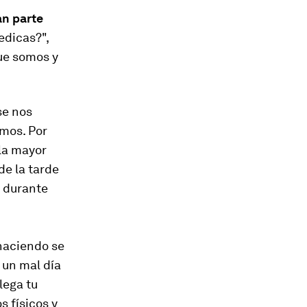
an parte
edicas?",
que somos y
se nos
emos. Por
 la mayor
de la tarde
o durante
haciendo se
 un mal día
lega tu
s físicos y