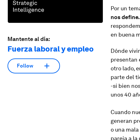
Por un tema
nos define.
respondemos
en buena m
Mantente al día:
Fuerza laboral y empleo
Dónde vivi
presentan 
Follow
otro lado, 
parte del t
-si bien no
unos 40 añ
Cuando nue
generan pro
o una mala 
pareja a la