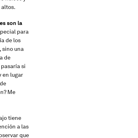
 altos.
es son la
special para
ía de los
, sino una
ía de
 pasaría si
 en lugar
nde
en? Me
ajo tiene
ención a las
observar que