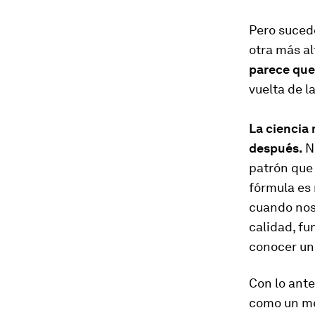
Pero suce
otra más al
parece que
vuelta de l
La ciencia 
después.
No
patrón que 
fórmula es
cuando nos
calidad, fu
conocer un 
Con lo ante
como un med