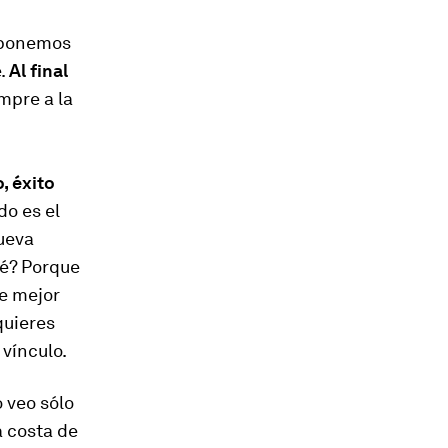
 ponemos
e.
Al final
mpre a la
, éxito
do es el
nueva
ué? Porque
e mejor
quieres
 vínculo.
o veo sólo
a costa de