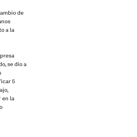
cambio de
unos
o a la
mpresa
o, se dio a
s
icar 5
ajo,
 en la
o