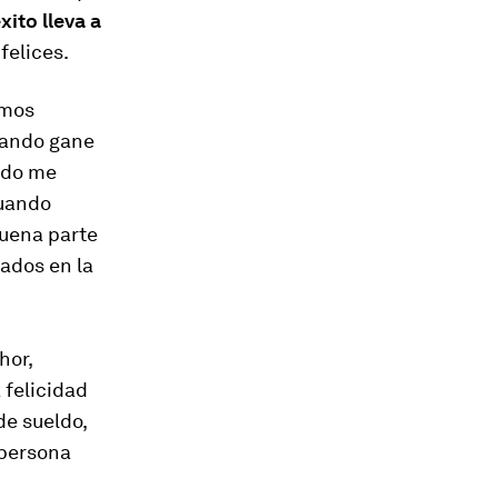
éxito lleva a
felices.
emos
uando gane
ndo me
cuando
buena parte
pados en la
hor,
 felicidad
e sueldo,
 persona