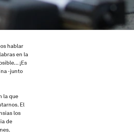
mos hablar
labras en la
osible… ¡Es
ina -junto
n la que
tarnos. El
nsias los
ia de
nes.