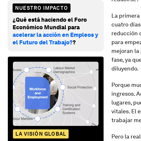
NUESTRO IMPACTO
La primera 
¿Qué está haciendo el Foro
cuatro días
Económico Mundial para
reducción d
acelerar la acción en Empleos y
para empeza
el Futuro del Trabajo?
?
mejoran la 
fase, ya qu
diluyendo.
Porque muc
ingresos. A
lugares, p
vitales. El
trabajar m
LA VISIÓN GLOBAL
Pero la rea