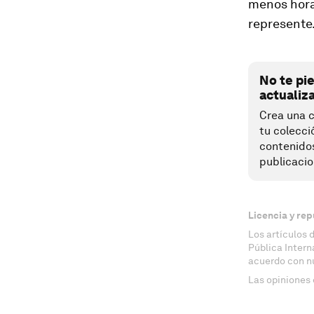
menos horas
represente
No te pi
actualiz
Crea una c
tu colecci
contenido
publicacio
Licencia y rep
Los artículos 
Pública Inter
acuerdo con n
Las opiniones 