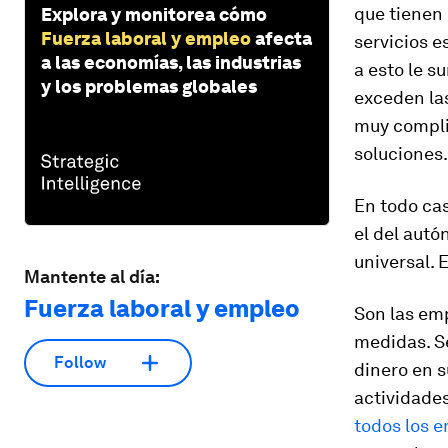
que tienen 
Explora y monitorea cómo
Fuerza laboral y empleo
afecta
servicios e
a las economías, las industrias
a esto le 
y los problemas globales
exceden la
muy complic
soluciones.
En todo ca
el del autó
universal. 
Mantente al día:
Fuerza laboral y empleo
Son las emp
medidas. S
Follow
dinero en s
actividade
todos los 