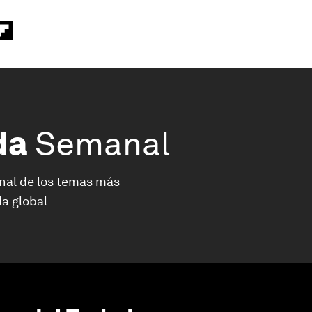
da
Semanal
nal de los temas más
a global