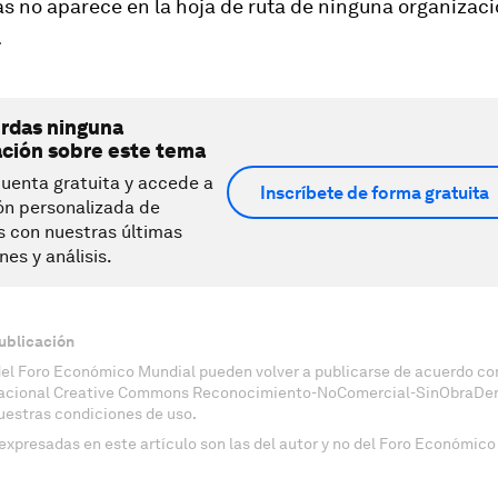
 no aparece en la hoja de ruta de ninguna organizaci
.
erdas ninguna
ación sobre este tema
uenta gratuita y accede a
Inscríbete de forma gratuita
ón personalizada de
s con nuestras últimas
nes y análisis.
ublicación
del Foro Económico Mundial pueden volver a publicarse de acuerdo con
nacional Creative Commons Reconocimiento-NoComercial-SinObraDeri
uestras condiciones de uso.
expresadas en este artículo son las del autor y no del Foro Económico