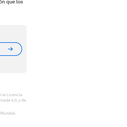
ón que los
 la Licencia
vada 4.0, y de
 Mundial.