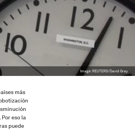
Image:
REUTERS/David Gray
 países más
robotización
isminución
 Por eso la
oras puede