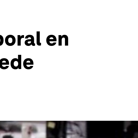
boral en
uede