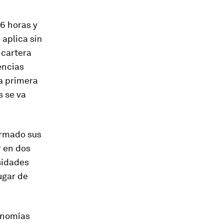
6 horas y
 aplica sin
 cartera
encias
a primera
s se va
ermado sus
r en dos
sidades
lugar de
conomías