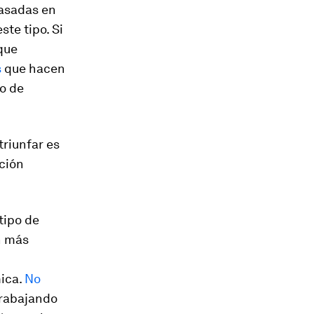
basadas en
te tipo. Si
que
s
que hacen
po de
riunfar es
ución
tipo de
n más
mica.
No
 trabajando