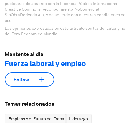
publicarse de acuerdo con la Licencia Pública Internacional
Creative Commons Reconocimiento-NoComercial-
SinObraDerivada 4.0, y de acuerdo con nuestras condiciones de
uso.
Las opiniones expresadas en este artículo son las del autor y no
del Foro Económico Mundial.
Mantente al día:
Fuerza laboral y empleo
Follow
Temas relacionados:
Empleos y el Futuro del Trabajo
Liderazgo