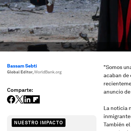
Bassam Sebti
"Somos una 
Global Editor
,
WorldBank.org
acaban de o
recienteme
Comparte:
anuncio de
La noticia 
inmigrante
NUESTRO IMPACTO
También el