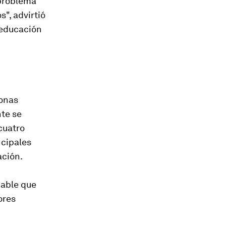
 problema
", advirtió
 educación
sonas
nte se
cuatro
ncipales
ación.
bable que
ores