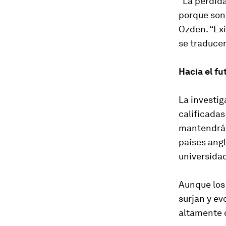
"La pérdid
porque son 
Ozden. “Exi
se traduce
Hacia el fu
La investi
calificadas
mantendrá 
países angl
universidad
Aunque los 
surjan y e
altamente c