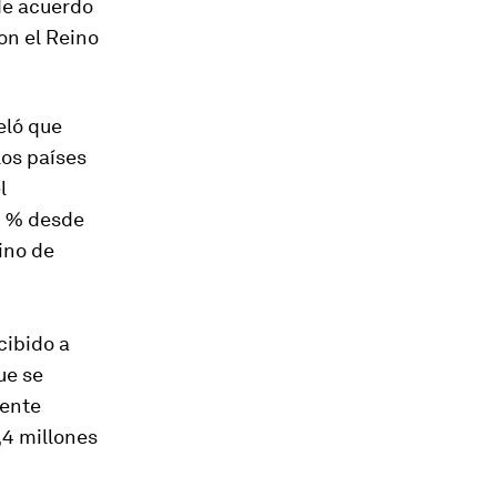
de acuerdo
on el Reino
veló que
los países
l
0 % desde
ino de
cibido a
ue se
mente
,4 millones