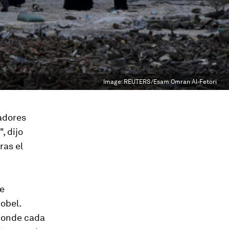
Image:
REUTERS/Esam Omran Al-Fetori
gadores
, dijo
ras el
de
obel.
 donde cada