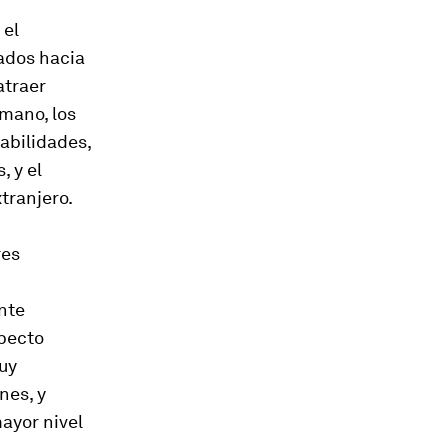
 el
ados hacia
atraer
umano, los
abilidades,
, y el
tranjero.
res
nte
specto
muy
nes, y
ayor nivel