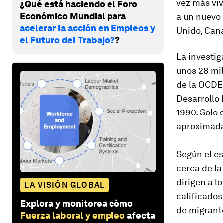
vez más vi
¿Qué está haciendo el Foro
Económico Mundial para
a un nuevo 
acelerar la acción en Empleos y
Unido, Cana
el Futuro del Trabajo?
?
La investig
unos 28 mil
de la OCDE
Desarrollo
1990. Solo 
aproximada
Según el es
cerca de la
dirigen a l
LA VISIÓN GLOBAL
calificados
Explora y monitorea cómo
de migrante
Fuerza laboral y empleo
afecta