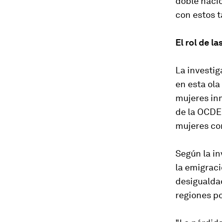
doble nacio
con estos t
El rol de l
La investig
en esta ola
mujeres in
de la OCDE 
mujeres con
Según la in
la emigraci
desigualdad
regiones po