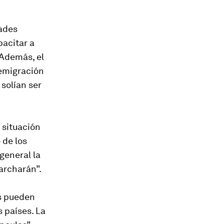
dades
pacitar a
 Además, el
 emigración
solían ser
 situación
 de los
 general la
archarán”.
os pueden
 países. La