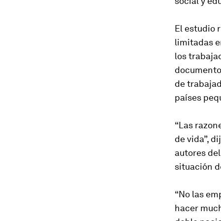
social y ed
El estudio
limitadas e
los trabaja
documento 
de trabajad
países pequ
“Las razone
de vida”, d
autores del
situación d
“No las em
hacer mucha