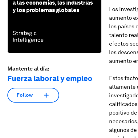
a las economías, las industrias
Los investi
y los problemas globales
aumento ex
los países 
talento rea
efectos se
los descens
aumento en 
Mantente al día:
Fuerza laboral y empleo
Estos facto
altamente c
investigad
Follow
calificados
positivo de
necesarios,
algunos de