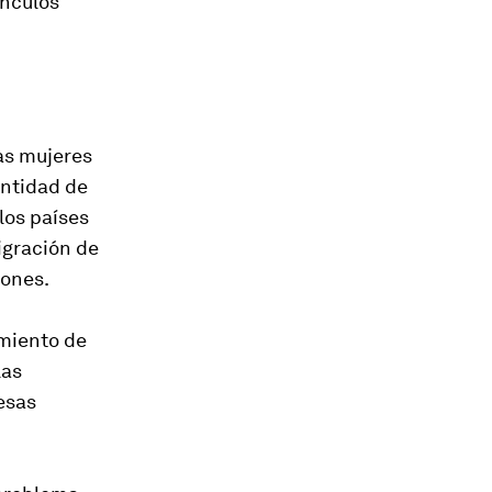
ínculos”
las mujeres
antidad de
los países
migración de
rones.
imiento de
las
esas