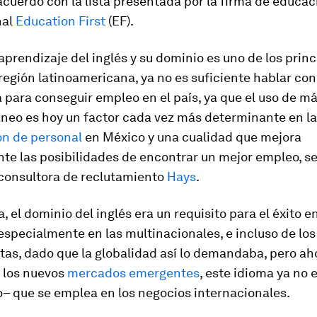
 acuerdo con la lista presentada por la firma de educac
nal
Education First
(EF).
l aprendizaje del inglés y su dominio es uno de los prin
 región latinoamericana, ya no es suficiente hablar con
 para conseguir empleo en el país, ya que el uso de m
áneo es hoy un factor cada vez más determinante en la
ón de personal
en México y una cualidad que mejora
te las posibilidades de encontrar un mejor empleo, s
 consultora de reclutamiento
Hays
.
, el dominio del inglés era un requisito para el éxito 
specialmente en las multinacionales, e incluso de los
tas, dado que la globalidad así lo demandaba, pero aho
e los nuevos
mercados emergentes
, este idioma ya no e
to– que se emplea en los negocios internacionales.