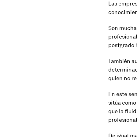
Las empres
conocimient
Son muchas
profesiona
postgrado 
También au
determinad
quien no re
En este sen
sitúa como
que la flui
profesional
De igual ma