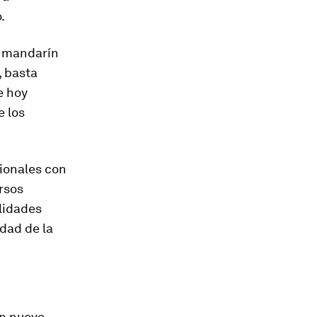
.
l mandarín
, basta
e hoy
e los
ionales con
rsos
lidades
idad de la
un nuevo