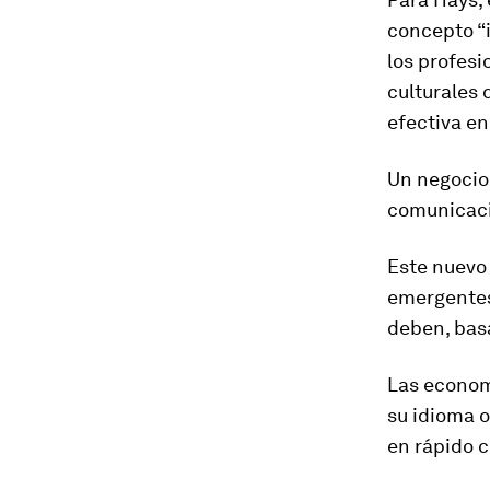
concepto “i
los profesi
culturales
efectiva en
Un negocio 
comunicaci
Este nuevo
emergentes
deben, bas
Las econom
su idioma o
en rápido c