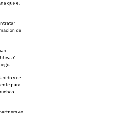
na que el
ntratar
rmación de
ian
tiva. Y
juego.
Unido y se
iente para
 muchos
partners en