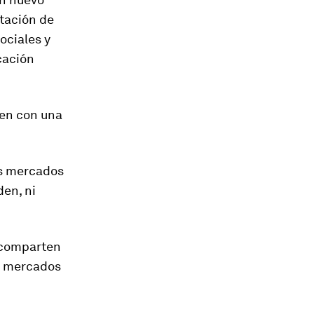
ptación de
ociales y
cación
yen con una
os mercados
en, ni
 comparten
os mercados