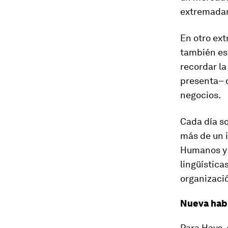
extremadam
En otro ex
también es
recordar la
presenta– q
negocios.
Cada día s
más de un 
Humanos y 
lingüística
organizaci
Nueva habi
Para Hays,