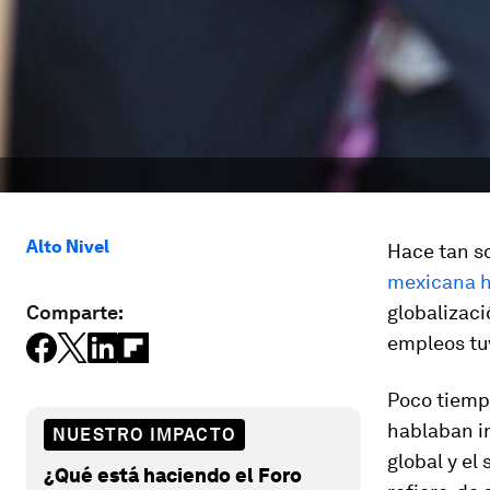
Alto Nivel
Hace tan so
mexicana h
Comparte:
globalizaci
empleos tuv
Poco tiemp
hablaban in
NUESTRO IMPACTO
global y el
¿Qué está haciendo el Foro