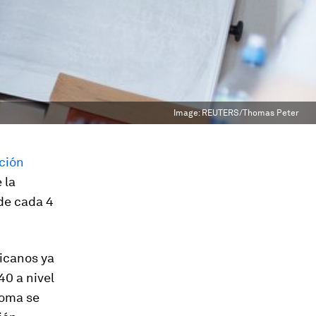
Image:
REUTERS/Thomas Peter
ción
 la
de cada 4
icanos ya
40 a nivel
ioma se