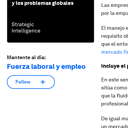
y los problemas globales
Las empres
por la empa
El manejo e
requisito 
que el ento
mercado fi
Mantente al día:
Fuerza laboral y empleo
Incluye el
En este sen
Follow
sitúa como
que la flui
profesional
De igual ma
un mercado 