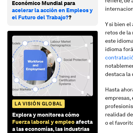
refiere, de
Económico Mundial para
internacio
acelerar la acción en Empleos y
el Futuro del Trabajo?
?
Y si bien e
retos de la
este idioma
idioma for
contrataci
notablemen
destaca la
Hasta ahora
empresas, e
LA VISIÓN GLOBAL
profesionis
realidad d
Explora y monitorea cómo
Fuerza laboral y empleo
afecta
o el favori
a las economías, las industrias