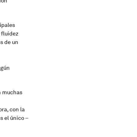
ión
cipales
 fluidez
ás de un
egún
en muchas
ra, con la
s el único –