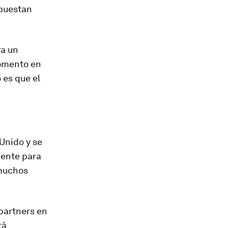
apuestan
ya un
momento en
 es que el
Unido y se
iente para
 muchos
partners en
rá