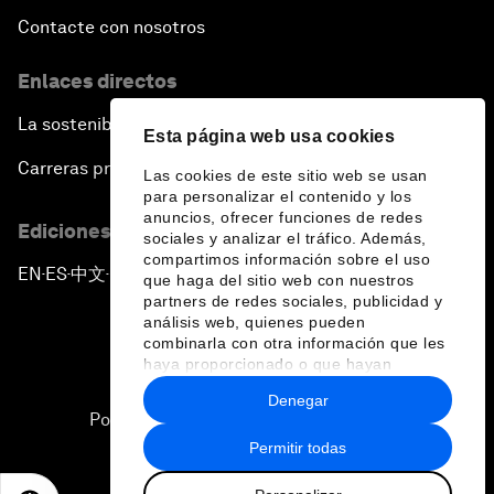
Contacte con nosotros
Enlaces directos
La sostenibilidad en el Foro
Esta página web usa cookies
Carreras profesionales
Las cookies de este sitio web se usan
para personalizar el contenido y los
anuncios, ofrecer funciones de redes
Ediciones en otros idiomas
sociales y analizar el tráfico. Además,
compartimos información sobre el uso
EN
ES
中文
日本語
▪
▪
▪
que haga del sitio web con nuestros
partners de redes sociales, publicidad y
análisis web, quienes pueden
combinarla con otra información que les
haya proporcionado o que hayan
recopilado a partir del uso que haya
Denegar
hecho de sus servicios.
Política de privacidad y normas de uso
Permitir todas
Sitemap